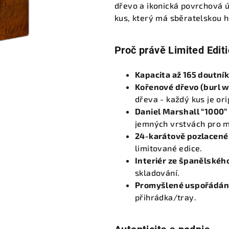
dřevo a ikonická povrchová úp
kus, který má sběratelskou ho
Proč právě Limited Edit
Kapacita až 165 doutní
Kořenové dřevo (burl 
dřeva - každý kus je ori
Daniel Marshall “1000” 
jemných vrstvách pro m
24-karátově pozlacené
limitované edice.
Interiér ze španělskéh
skladování.
Promyšlené uspořádán
přihrádka/tray.