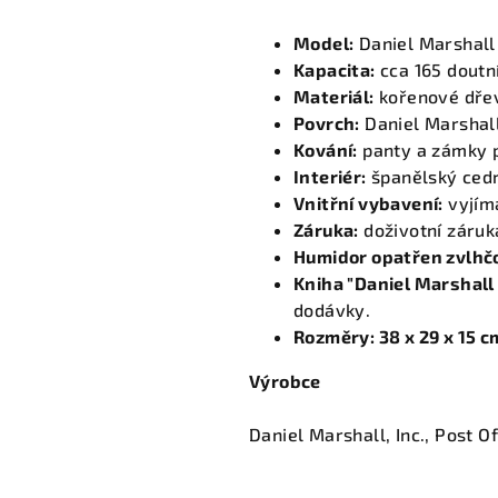
Model:
Daniel Marshall 
Kapacita:
cca 165 doutn
Materiál:
kořenové dřev
Povrch:
Daniel Marshall
Kování:
panty a zámky 
Interiér:
španělský ced
Vnitřní vybavení:
vyjíma
Záruka:
doživotní záruk
Humidor opatřen zvlhč
Kniha "
Daniel Marshall
dodávky.
Rozměry: 38 x 29 x 15 c
Výrobce
Daniel Marshall, Inc., Post O