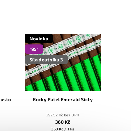
Novinka
"95"
Síla doutníku 3
busto
Rocky Patel Emerald Sixty
297,52 Kč bez DPH
360 Kč
Měrná
360 Kč / 1 ks