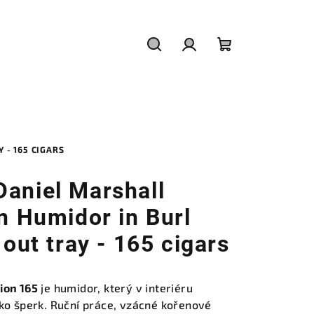
Hledat
Přihlášení
Nákupní
košík
 - 165 CIGARS
aniel Marshall
on Humidor in Burl
 out tray - 165 cigars
ion 165
je humidor, který v interiéru
ako šperk. Ruční práce, vzácné kořenové