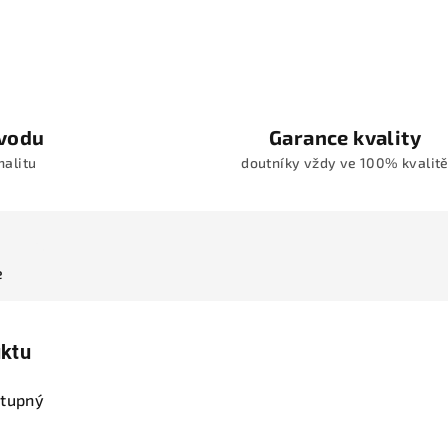
vodu
Garance kvality
nalitu
doutníky vždy ve 100% kvalit
e
uktu
stupný