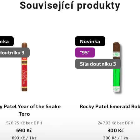
Související produkty
inka
Novinka
 doutníku 3
"95"
Síla doutníku 3
y Patel Year of the Snake
Rocky Patel Emerald Ro
Toro
570,25 Kč bez DPH
247,93 Kč bez DPH
690 Kč
300 Kč
Měrná
Měrná
690 Kč / 1 ks
300 Kč / 1 ks