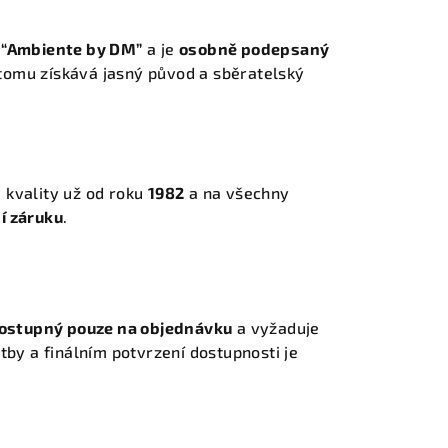
m
“Ambiente by DM”
a je
osobně podepsaný
 tomu získává jasný původ a sběratelský
 kvality už od roku
1982
a na všechny
í záruku
.
ostupný pouze na objednávku
a vyžaduje
latby a finálním potvrzení dostupnosti je