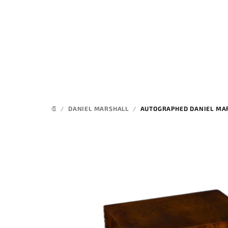
Přejít
na
obsah
/
DANIEL MARSHALL
/
AUTOGRAPHED DANIEL MARS
DOMŮ