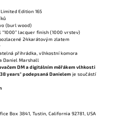
Limited Edition 165
íků
o (burl wood)
 “1000” lacquer finish (1000 vrstev)
pozlacené 24karátovým zlatem
r
telná přihrádka, vlhkostní komora
a Daniel Marshall
ovačem DM a digitálním měřákem vlhkosti
 38 years" podepsaná Danielem
je součástí
m
ffice Box 3841, Tustin, California 92781, USA