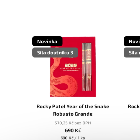
Novinka
Nov
Síla doutníku 3
Síla
Rocky Patel Year of the Snake
Rock
Robusto Grande
570,25 Kč bez DPH
690 Kč
Měrná
690 Kč / 1 ks