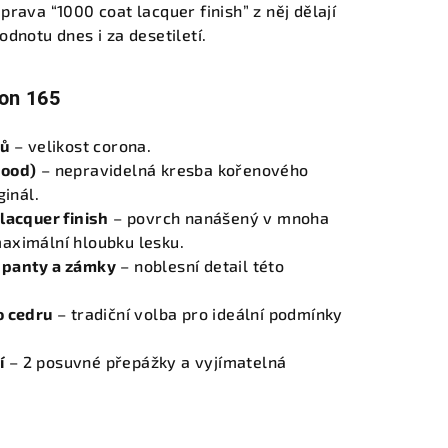
rava “1000 coat lacquer finish” z něj dělají
dnotu dnes i za desetiletí.
ion 165
ků
– velikost corona.
wood)
– nepravidelná kresba kořenového
ginál.
lacquer finish
– povrch nanášený v mnoha
aximální hloubku lesku.
 panty a zámky
– noblesní detail této
o cedru
– tradiční volba pro ideální podmínky
í
– 2 posuvné přepážky a vyjímatelná