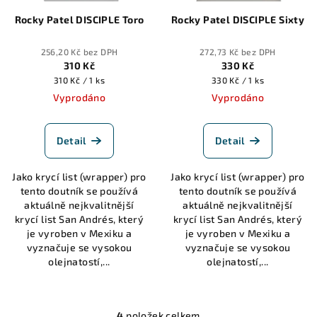
Rocky Patel DISCIPLE Toro
Rocky Patel DISCIPLE Sixty
256,20 Kč bez DPH
272,73 Kč bez DPH
310 Kč
330 Kč
Měrná
Měrná
310 Kč / 1 ks
330 Kč / 1 ks
cena:
cena:
Vyprodáno
Vyprodáno
Detail
Detail
Jako krycí list (wrapper) pro
Jako krycí list (wrapper) pro
tento doutník se používá
tento doutník se používá
aktuálně nejkvalitnější
aktuálně nejkvalitnější
krycí list San Andrés, který
krycí list San Andrés, který
je vyroben v Mexiku a
je vyroben v Mexiku a
vyznačuje se vysokou
vyznačuje se vysokou
olejnatostí,...
olejnatostí,...
4
položek celkem