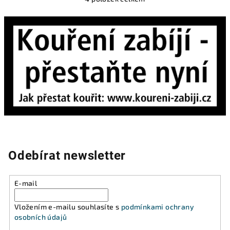
O
v
l
á
d
a
c
í
p
r
v
k
y
Odebírat newsletter
v
ý
p
E-mail
i
s
Vložením e-mailu souhlasíte s
podmínkami ochrany
u
osobních údajů