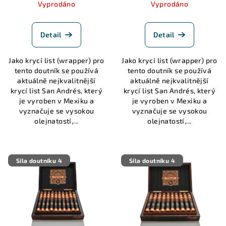
k
cena:
cena:
Vyprodáno
Vyprodáno
t
ů
Detail
Detail
Jako krycí list (wrapper) pro
Jako krycí list (wrapper) pro
tento doutník se používá
tento doutník se používá
aktuálně nejkvalitnější
aktuálně nejkvalitnější
krycí list San Andrés, který
krycí list San Andrés, který
je vyroben v Mexiku a
je vyroben v Mexiku a
vyznačuje se vysokou
vyznačuje se vysokou
olejnatostí,...
olejnatostí,...
Síla doutníku 4
Síla doutníku 4