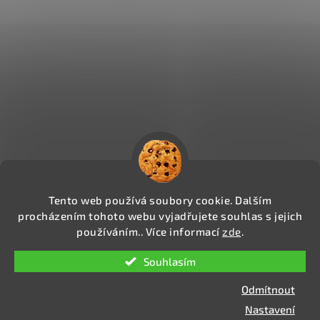
Tento web používá soubory cookie. Dalším
procházením tohoto webu vyjadřujete souhlas s jejich
používáním.. Více informací
zde
.
Copyright 2026
CIGAREXPERTS.CZ
. Všechna práva
Souhlasím
vyhrazena.
Upravit nastavení cookies
Odmítnout
Vytvořil Shoptet
Nastavení