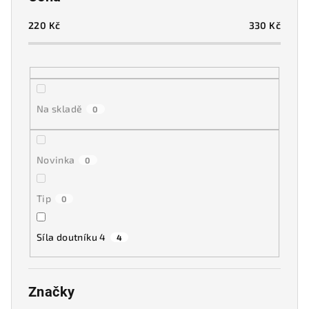
r
o
220
Kč
330
Kč
d
u
k
t
Na skladě
0
ů
Novinka
0
Tip
0
Síla doutníku 4
4
Značky