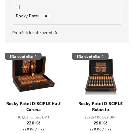
Rocky Patel
4
Položek k zobrazení:
4
V
Síla doutníku 4
Síla doutníku 4
ý
p
i
s
p
r
Rocky Patel DISCIPLE Half
Rocky Patel DISCIPLE
o
Corona
Robusto
d
181,82 Kč bez DPH
239,67 Kč bez DPH
220 Kč
290 Kč
u
Měrná
Měrná
220 Kč / 1 ks
290 Kč / 1 ks