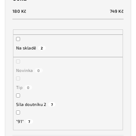
r
o
180
Kč
749
Kč
d
u
k
t
Na skladě
2
ů
Novinka
0
Tip
0
Síla doutníku 2
7
"91"
7