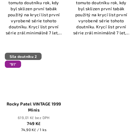
tomuto doutníku rok, kdy
tomuto doutníku rok, kdy
byl sklizen první tabák
byl sklizen první tabák
použitý na krycí list první
použitý na krycí list první
vyrobené série tohoto
vyrobené série tohoto
doutníku. Krycí list první
doutníku. Krycí list první
série zrál minimálně 7 let,...
série zrál minimálně 7 let,...
Síla doutníku 2
"91"
Rocky Patel VINTAGE 1999
Minis
619,01 Kč bez DPH
749 Kč
Měrná
74,90 Kč / 1 ks