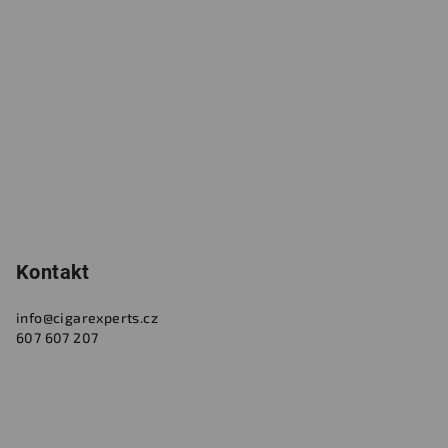
p
a
t
í
Kontakt
info
@
cigarexperts.cz
607 607 207