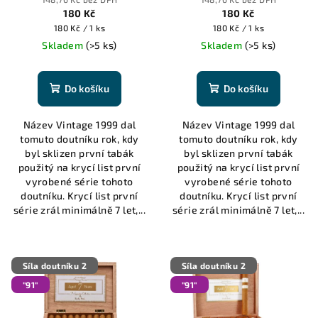
d
180 Kč
180 Kč
u
Měrná
Měrná
180 Kč / 1 ks
180 Kč / 1 ks
k
cena:
cena:
Skladem
(>5 ks)
Skladem
(>5 ks)
t
ů
Do košíku
Do košíku
Název Vintage 1999 dal
Název Vintage 1999 dal
tomuto doutníku rok, kdy
tomuto doutníku rok, kdy
byl sklizen první tabák
byl sklizen první tabák
použitý na krycí list první
použitý na krycí list první
vyrobené série tohoto
vyrobené série tohoto
doutníku. Krycí list první
doutníku. Krycí list první
série zrál minimálně 7 let,...
série zrál minimálně 7 let,...
Síla doutníku 2
Síla doutníku 2
"91"
"91"