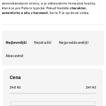
dominikánskými mistry, a je ztělesněním řemeslné kvality,
která je pro Patoro typická. Pokud hledáte
charakter,
autenticitu a sílu v harmonii
, Serie P je správná volba.
Ř
a
Nejlevnější
Nejdražší
Nejprodávanější
z
e
Abecedně
n
í
p
Cena
r
o
240
Kč
241
Kč
d
u