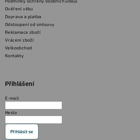
Podmínky ochrany osobních údajů
Ověření věku
Doprava a platba
Odstoupení od smlouvy
Reklamace zboží
Vrácení zboží
Velkoobchod
Kontakty
Přihlášení
E-mail
Heslo
Přihlásit se