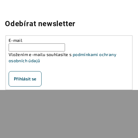
v
k
y
Odebírat newsletter
v
ý
p
E-mail
i
s
Vložením e-mailu souhlasíte s
podmínkami ochrany
u
osobních údajů
Přihlásit se
Z
á
p
a
t
í