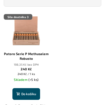
V
Síla doutníku 3
ý
p
i
s
p
r
Patoro Serie P Methusalem
o
Robusto
d
198,35 Kč bez DPH
240 Kč
u
Měrná
240 Kč / 1 ks
k
cena:
Skladem
(>5 ks)
t
ů
Do košíku