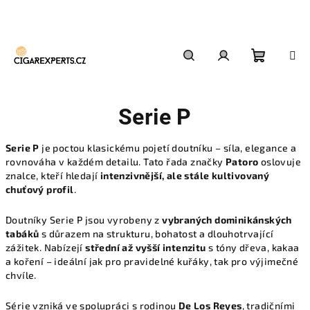
Přejít
na
obsah
Nákupn
Hledat
Přihlášení
Serie P
košík
Serie P
je poctou klasickému pojetí doutníku – síla, elegance a
rovnováha v každém detailu. Tato řada značky
Patoro
oslovuje
znalce, kteří hledají
intenzivnější, ale stále kultivovaný
chuťový profil
.
Doutníky Serie P jsou vyrobeny z
vybraných dominikánských
tabáků
s důrazem na strukturu, bohatost a dlouhotrvající
zážitek. Nabízejí
střední až vyšší intenzitu
s tóny dřeva, kakaa
a koření – ideální jak pro pravidelné kuřáky, tak pro výjimečné
chvíle.
Série vzniká ve spolupráci s rodinou
De Los Reyes
, tradičními