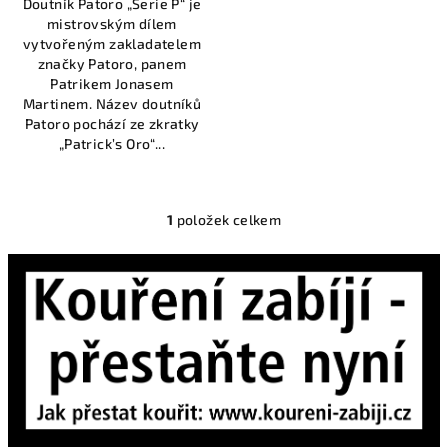
Doutník Patoro „Serie P“ je
mistrovským dílem
vytvořeným zakladatelem
značky Patoro, panem
Patrikem Jonasem
Martinem. Název doutníků
Patoro pochází ze zkratky
„Patrick’s Oro“...
1
položek celkem
O
v
l
á
d
a
c
í
p
r