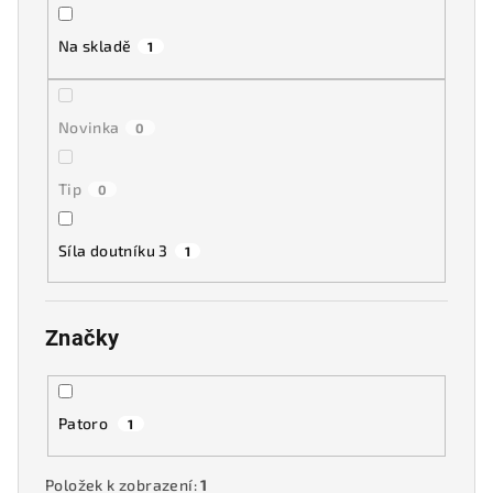
k
t
Na skladě
1
ů
Novinka
0
Tip
0
Síla doutníku 3
1
Značky
Patoro
1
Položek k zobrazení:
1