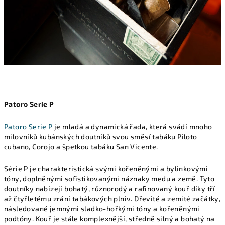
Patoro Serie P
Patoro Serie P
je mladá a dynamická řada, která svádí mnoho
milovníků kubánských doutníků svou směsí tabáku Piloto
cubano, Corojo a špetkou tabáku San Vicente.
Série P je charakteristická svými kořeněnými a bylinkovými
tóny, doplněnými sofistikovanými náznaky medu a země. Tyto
doutníky nabízejí bohatý, různorodý a rafinovaný kouř díky tří
až čtyřletému zrání tabákových plniv. Dřevité a zemité začátky,
následované jemnými sladko-hořkými tóny a kořeněnými
podtóny. Kouř je stále komplexnější, středně silný a bohatý na