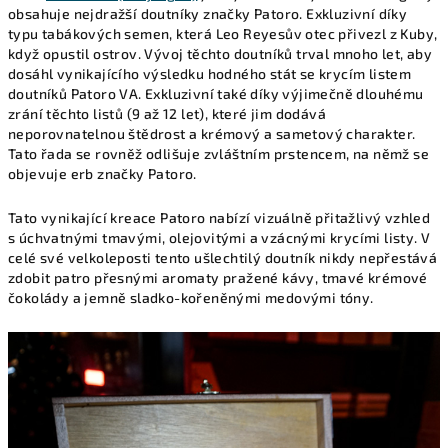
obsahuje nejdražší doutníky značky Patoro. Exkluzivní díky
typu tabákových semen, která Leo Reyesův otec přivezl z Kuby,
když opustil ostrov. Vývoj těchto doutníků trval mnoho let, aby
dosáhl vynikajícího výsledku hodného stát se krycím listem
doutníků Patoro VA. Exkluzivní také díky výjimečně dlouhému
zrání těchto listů (9 až 12 let), které jim dodává
neporovnatelnou štědrost a krémový a sametový charakter.
Tato řada se rovněž odlišuje zvláštním prstencem, na němž se
objevuje erb značky Patoro.
Tato vynikající kreace Patoro nabízí vizuálně přitažlivý vzhled
s úchvatnými tmavými, olejovitými a vzácnými krycími listy. V
celé své velkoleposti tento ušlechtilý doutník nikdy nepřestává
zdobit patro přesnými aromaty pražené kávy, tmavé krémové
čokolády a jemně sladko-kořeněnými medovými tóny.