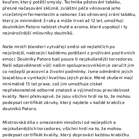
kouřem, který potěší smysly. Technika pěstování tabáku,
přesné načasování sklizně, zvláštní péče věnovaná jeho
vícečetným fermentacím a nakonec čas věnovaný zrání tabáku,
který je minimálně 3 roky a může trvat až 12 let, umožňují
doutníkům Patoro nabízet chutě a aroma, které uspokojí i ty
nejnáročnější milovníky doutníků.
Naše mistři blenderi vytvářejí směsi od nejlehčích po
nejsilnější, nabízející každému potěšení z prožívání pozitivních
emocí. Doutníky Patoro balí pouze ti nejzkušenější torcedores.
Naší odpovědností vůči našim spolupracovníkům je zaručit jim
co nejlepší pracovní a životní podmínky. Jsme odměněni jejich
loajalitou a vynikající kvalitou jejich práce. Méně zkušení mají
minimálně 15 let praxe, což jim umožňuje získat
nepřekonatelné odborné znalosti a výjimečnou pravidelnost
kvality. Není překvapivé, že jsou všichni hrdí na to, že mohou
podepsat certifikát záruky, který najdete v každé krabičce
doutníků Patoro.
Mistrovská díla v omezeném množství od nejlepších a
nejzkušenějších torcedores, všichni hrdí na to, že mohou
podepsat certifikát kvality, který doprovází každou krabičku