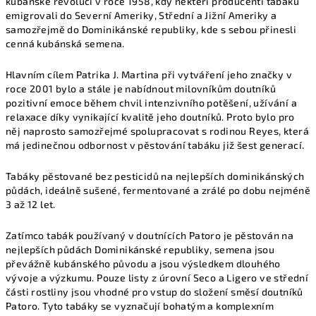
kubánské revoluci v roce 1958, kdy někteří producenti tabáku
emigrovali do Severní Ameriky, Střední a Jižní Ameriky a
samozřejmě do Dominikánské republiky, kde s sebou přinesli
cenná kubánská semena.
Hlavním cílem Patrika J. Martina při vytváření jeho značky v
roce 2001 bylo a stále je nabídnout milovníkům doutníků
pozitivní emoce během chvil intenzivního potěšení, užívání a
relaxace díky vynikající kvalitě jeho doutníků. Proto bylo pro
něj naprosto samozřejmé spolupracovat s rodinou Reyes, která
má jedinečnou odbornost v pěstování tabáku již šest generací.
Tabáky pěstované bez pesticidů na nejlepších dominikánských
půdách, ideálně sušené, fermentované a zrálé po dobu nejméně
3 až 12 let.
Zatímco tabák používaný v doutnících Patoro je pěstován na
nejlepších půdách Dominikánské republiky, semena jsou
převážně kubánského původu a jsou výsledkem dlouhého
vývoje a výzkumu. Pouze listy z úrovní Seco a Ligero ve střední
části rostliny jsou vhodné pro vstup do složení směsí doutníků
Patoro. Tyto tabáky se vyznačují bohatým a komplexním