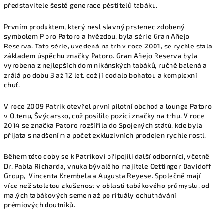
představitele šesté generace pěstitelů tabáku.
Prvním produktem, který nesl slavný prstenec zdobený
symbolem P pro Patoro a hvězdou, byla série Gran Añejo
Reserva. Tato série, uvedená na trh v roce 2001, se rychle stala
základem úspěchu značky Patoro. Gran Añejo Reserva byla
vyrobena z nejlepších dominikánských tabáků, ručně balená a
zrálá po dobu 3 až 12 let, což jí dodalo bohatou a komplexní
chuť.
V roce 2009 Patrik otevřel první pilotní obchod a lounge Patoro
v Oltenu, Švýcarsko, což posílilo pozici značky na trhu. V roce
2014 se značka Patoro rozšířila do Spojených států, kde byla
přijata s nadšením a počet exkluzivních prodejen rychle rostl.
Během této doby se k Patrikovi připojili další odborníci, včetně
Dr. Pabla Richarda, vnuka bývalého majitele Oettinger Davidoff
Group, Vincenta Krembela a Augusta Reyese. Společně mají
více než stoletou zkušenost v oblasti tabákového průmyslu, od
malých tabákových semen až po rituály ochutnávání
prémiových doutníků.