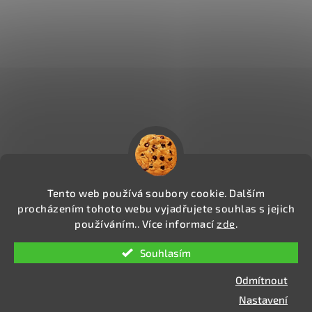
Tento web používá soubory cookie. Dalším
procházením tohoto webu vyjadřujete souhlas s jejich
používáním.. Více informací
zde
.
Copyright 2026
CIGAREXPERTS.CZ
. Všechna práva
Souhlasím
vyhrazena.
Upravit nastavení cookies
Odmítnout
Vytvořil Shoptet
Nastavení