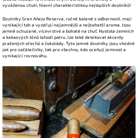
vyváženou chutí; hlavní charakteristikou nejlepších doutníků!
Doutníky Gran Añejo Reserva, ručně balené s odborností, mají
vynikající tah a vyzařují nejjemnější a nejbohatší aroma. Jsou
jemně ochucené, vícevrstvé a bohaté na chuť. Hustota zemních
a kakaových tónů lahodí patru, lze také detekovat akcenty
pražených ořechů a čokolády. Tyto jemné doutníky jsou vhodné
jak pro začátečníky, tak pro všechny, kdo oceňují jemnost a
vynikající rovnováhu.