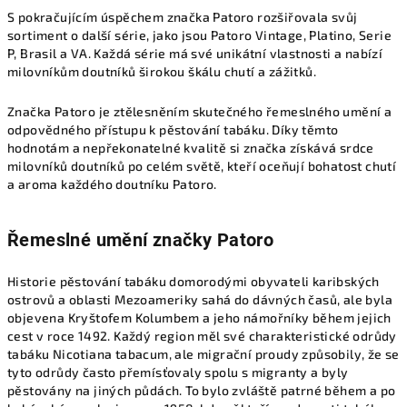
S pokračujícím úspěchem značka Patoro rozšiřovala svůj
sortiment o další série, jako jsou Patoro Vintage, Platino, Serie
P, Brasil a VA. Každá série má své unikátní vlastnosti a nabízí
milovníkům doutníků širokou škálu chutí a zážitků.
Značka Patoro je ztělesněním skutečného řemeslného umění a
odpovědného přístupu k pěstování tabáku. Díky těmto
hodnotám a nepřekonatelné kvalitě si značka získává srdce
milovníků doutníků po celém světě, kteří oceňují bohatost chutí
a aroma každého doutníku Patoro.
Řemeslné umění značky Patoro
Historie pěstování tabáku domorodými obyvateli karibských
ostrovů a oblasti Mezoameriky sahá do dávných časů, ale byla
objevena Kryštofem Kolumbem a jeho námořníky během jejich
cest v roce 1492. Každý region měl své charakteristické odrůdy
tabáku Nicotiana tabacum, ale migrační proudy způsobily, že se
tyto odrůdy často přemísťovaly spolu s migranty a byly
pěstovány na jiných půdách. To bylo zvláště patrné během a po