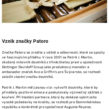
Vznik značky Patoro
Značka Patoro se zrodila z vášně a odbornosti, které se spojily
ve fascinujícím příběhu. V roce 2001 se Patrik J. Martin,
zkušený milovník doutníků s třináctiletou praxí u společnosti
Oettinger Davidoff Group jako produktový manažer a
ambasador značek Avo a Griffin's pro Švýcarsko, se rozhodl
založit vlastní značku doutníků.
Patrik J. Martin měl jasnou vizi: vytvořit doutníky, které by
přinášely pozitivní emoce a poskytovaly výjimečný zážitek z
kouření. Při hledání partnera, který by dokázal splnit jeho
vysoké požadavky na kvalitu, se rozhodl pro Dominikánskou
republiku a konkrétně pro společnost Augusta Reyese,