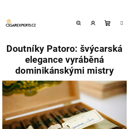
Přejít
na
obsah
Nákupn
Hledat
Přihlášení
Doutníky Patoro: švýcarská
košík
elegance vyráběná
dominikánskými mistry