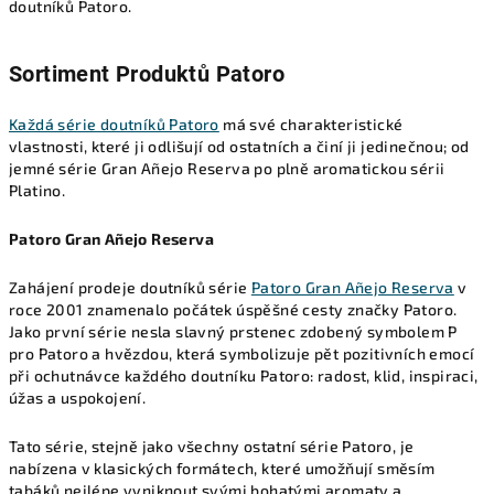
doutníků Patoro.
Sortiment Produktů Patoro
Každá série doutníků Patoro
má své charakteristické
vlastnosti, které ji odlišují od ostatních a činí ji jedinečnou; od
jemné série Gran Añejo Reserva po plně aromatickou sérii
Platino.
Patoro Gran Añejo Reserva
Zahájení prodeje doutníků série
Patoro Gran Añejo Reserva
v
roce 2001 znamenalo počátek úspěšné cesty značky Patoro.
Jako první série nesla slavný prstenec zdobený symbolem P
pro Patoro a hvězdou, která symbolizuje pět pozitivních emocí
při ochutnávce každého doutníku Patoro: radost, klid, inspiraci,
úžas a uspokojení.
Tato série, stejně jako všechny ostatní série Patoro, je
nabízena v klasických formátech, které umožňují směsím
tabáků nejlépe vyniknout svými bohatými aromaty a