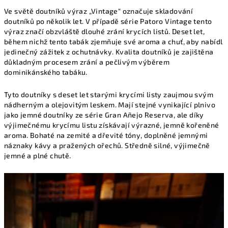
Ve světě doutníků výraz „Vintage“ označuje skladování
doutníků po několik let. V případě série Patoro Vintage tento
výraz značí obzvláště dlouhé zrání krycích listů. Deset let,
během nichž tento tabák zjemňuje své aroma a chuť, aby nabídl
jedinečný zážitek z ochutnávky. Kvalita doutníků je zajištěna
důkladným procesem zrání a pečlivým výběrem
dominikánského tabáku.
Tyto doutníky s deset let starými krycími listy zaujmou svým
nádherným a olejovitým leskem. Mají stejné vynikající plnivo
jako jemné doutníky ze série Gran Añejo Reserva, ale díky
výjimečnému krycímu listu získávají výrazné, jemně kořeněné
aroma. Bohaté na zemité a dřevité tóny, doplněné jemnými
náznaky kávy a pražených ořechů. Středně silné, výjimečně
jemné a plné chutě.