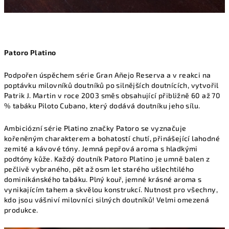
Patoro Platino
Podpořen úspěchem série Gran Añejo Reserva a v reakci na
poptávku milovníků doutníků po silnějších doutnících, vytvořil
Patrik J. Martin v roce 2003 směs obsahující přibližně 60 až 70
% tabáku Piloto Cubano, který dodává doutníku jeho sílu.
Ambiciózní série Platino značky Patoro se vyznačuje
kořeněným charakterem a bohatostí chutí, přinášející lahodné
zemité a kávové tóny. Jemná pepřová aroma s hladkými
podtóny kůže. Každý doutník Patoro Platino je umně balen z
pečlivě vybraného, pět až osm let starého ušlechtilého
dominikánského tabáku. Plný kouř, jemné krásné aroma s
vynikajícím tahem a skvělou konstrukcí. Nutnost pro všechny,
kdo jsou vášniví milovníci silných doutníků! Velmi omezená
produkce.