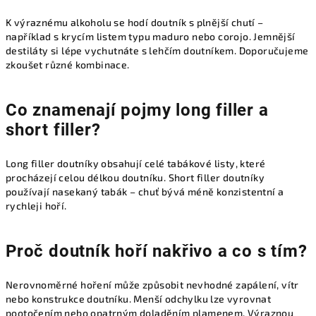
K výraznému alkoholu se hodí doutník s plnější chutí –
například s krycím listem typu maduro nebo corojo. Jemnější
destiláty si lépe vychutnáte s lehčím doutníkem. Doporučujeme
zkoušet různé kombinace.
Co znamenají pojmy long filler a
short filler?
Long filler doutníky obsahují celé tabákové listy, které
procházejí celou délkou doutníku. Short filler doutníky
používají nasekaný tabák – chuť bývá méně konzistentní a
rychleji hoří.
Proč doutník hoří nakřivo a co s tím?
Nerovnoměrné hoření může způsobit nevhodné zapálení, vítr
nebo konstrukce doutníku. Menší odchylku lze vyrovnat
pootočením nebo opatrným doladěním plamenem. Výraznou