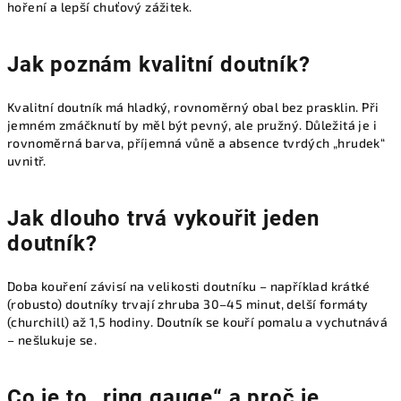
hoření a lepší chuťový zážitek.
Jak poznám kvalitní doutník?
Kvalitní doutník má hladký, rovnoměrný obal bez prasklin. Při
jemném zmáčknutí by měl být pevný, ale pružný. Důležitá je i
rovnoměrná barva, příjemná vůně a absence tvrdých „hrudek“
uvnitř.
Jak dlouho trvá vykouřit jeden
doutník?
Doba kouření závisí na velikosti doutníku – například krátké
(robusto) doutníky trvají zhruba 30–45 minut, delší formáty
(churchill) až 1,5 hodiny. Doutník se kouří pomalu a vychutnává
– nešlukuje se.
Co je to „ring gauge“ a proč je