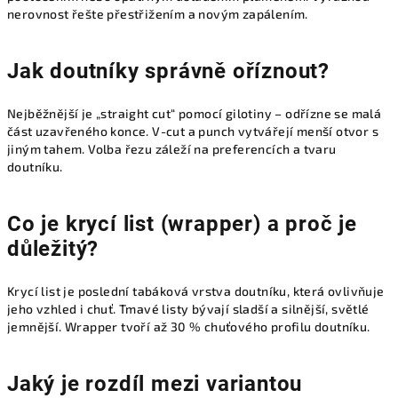
nerovnost řešte přestřižením a novým zapálením.
Jak doutníky správně oříznout?
Nejběžnější je „straight cut“ pomocí gilotiny – odřízne se malá
část uzavřeného konce. V-cut a punch vytvářejí menší otvor s
jiným tahem. Volba řezu záleží na preferencích a tvaru
doutníku.
Co je krycí list (wrapper) a proč je
důležitý?
Krycí list je poslední tabáková vrstva doutníku, která ovlivňuje
jeho vzhled i chuť. Tmavé listy bývají sladší a silnější, světlé
jemnější. Wrapper tvoří až 30 % chuťového profilu doutníku.
Jaký je rozdíl mezi variantou