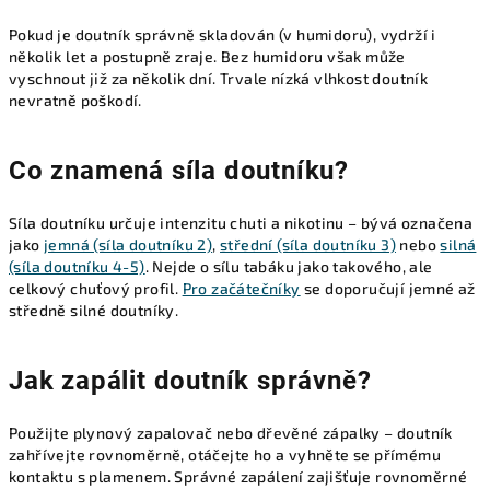
Pokud je doutník správně skladován (v humidoru), vydrží i
několik let a postupně zraje. Bez humidoru však může
vyschnout již za několik dní. Trvale nízká vlhkost doutník
nevratně poškodí.
Co znamená síla doutníku?
Síla doutníku určuje intenzitu chuti a nikotinu – bývá označena
jako
jemná (síla doutníku 2)
,
střední (síla doutníku 3)
nebo
silná
(síla doutníku 4-5)
. Nejde o sílu tabáku jako takového, ale
celkový chuťový profil.
Pro začátečníky
se doporučují jemné až
středně silné doutníky.
Jak zapálit doutník správně?
Použijte plynový zapalovač nebo dřevěné zápalky – doutník
zahřívejte rovnoměrně, otáčejte ho a vyhněte se přímému
kontaktu s plamenem. Správné zapálení zajišťuje rovnoměrné