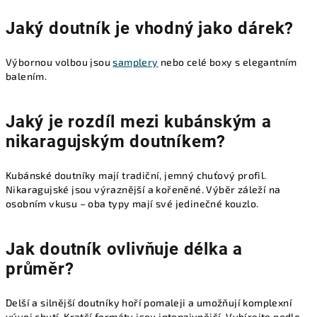
Jaký doutník je vhodný jako dárek?
Výbornou volbou jsou
samplery
nebo celé boxy s elegantním
balením.
Jaký je rozdíl mezi kubánským a
nikaragujským doutníkem?
Kubánské doutníky mají tradiční, jemný chuťový profil.
Nikaragujské jsou výraznější a kořeněné. Výběr záleží na
osobním vkusu – oba typy mají své jedinečné kouzlo.
Jak doutník ovlivňuje délka a
průměr?
Delší a silnější doutníky hoří pomaleji a umožňují komplexní
vývoj chutí. Kratší formáty jsou intenzivnější. Vybírejte podle