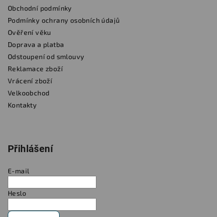
Obchodní podmínky
Podmínky ochrany osobních údajů
Ověření věku
Doprava a platba
Odstoupení od smlouvy
Reklamace zboží
Vrácení zboží
Velkoobchod
Kontakty
Přihlášení
E-mail
Heslo