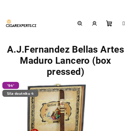
Přejít
na
obsah
Nákupn
Hledat
Přihlášení
A.J.Fernandez Bellas Artes
košík
Maduro Lancero (box
pressed)
"94"
Síla doutníku 4