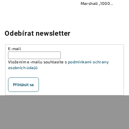
Marshall „1000...
Odebírat newsletter
E-mail
Vložením e-mailu souhlasíte s
podmínkami ochrany
osobních údajů
Přihlásit se
Z
á
p
a