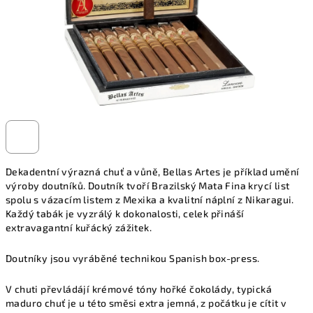
Dekadentní výrazná chuť a vůně, Bellas Artes je příklad umění
výroby doutníků. Doutník tvoří Brazilský Mata Fina krycí list
spolu s vázacím listem z Mexika a kvalitní náplní z Nikaragui.
Každý tabák je vyzrálý k dokonalosti, celek přináší
extravagantní kuřácký zážitek.
Doutníky jsou vyráběné technikou Spanish box-press.
V chuti převládájí krémové tóny hořké čokolády, typická
maduro chuť je u této směsi extra jemná, z počátku je cítit v