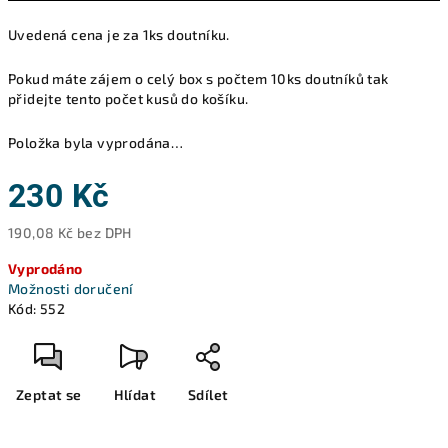
Uvedená cena je za 1ks doutníku.
Pokud máte zájem o celý box s počtem 10ks doutníků tak
přidejte tento počet kusů do košíku.
Položka byla vyprodána…
230 Kč
190,08 Kč bez DPH
Měrná
Vyprodáno
cena:
Možnosti doručení
Kód:
552
Zeptat se
Hlídat
Sdílet