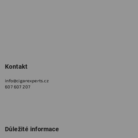
t
í
Kontakt
info
@
cigarexperts.cz
607 607 207
Důležité informace