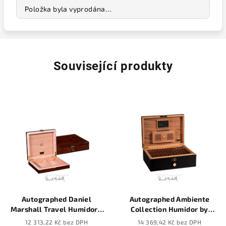
Položka byla vyprodána…
Související produkty
Autographed Daniel
Autographed Ambiente
Marshall Travel Humidor -
Collection Humidor by
20 cigars
Daniel Marshall in black
12 313,22 Kč bez DPH
14 369,42 Kč bez DPH