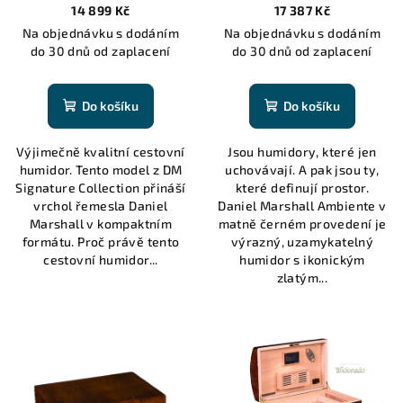
matte with lift out tray -
14 899 Kč
17 387 Kč
125 cigars
Na objednávku s dodáním
Na objednávku s dodáním
do 30 dnů od zaplacení
do 30 dnů od zaplacení
Do košíku
Do košíku
Výjimečně kvalitní cestovní
Jsou humidory, které jen
humidor. Tento model z DM
uchovávají. A pak jsou ty,
Signature Collection přináší
které definují prostor.
vrchol řemesla Daniel
Daniel Marshall Ambiente v
Marshall v kompaktním
matně černém provedení je
formátu. Proč právě tento
výrazný, uzamykatelný
cestovní humidor...
humidor s ikonickým
zlatým...