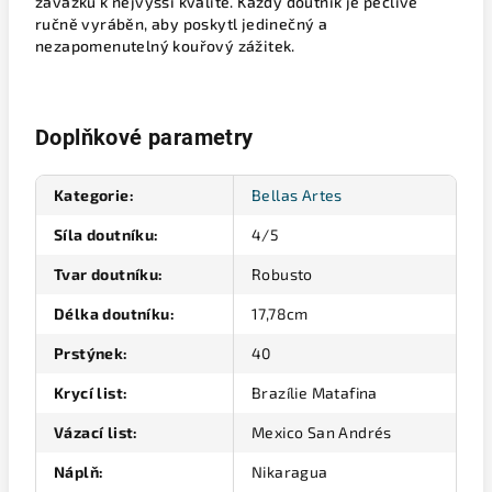
závazku k nejvyšší kvalitě. Každý doutník je pečlivě
ručně vyráběn, aby poskytl jedinečný a
nezapomenutelný kouřový zážitek.
Doplňkové parametry
Kategorie
:
Bellas Artes
Síla doutníku
:
4/5
Tvar doutníku
:
Robusto
Délka doutníku
:
17,78cm
Prstýnek
:
40
Krycí list
:
Brazílie Matafina
Vázací list
:
Mexico San Andrés
Náplň
:
Nikaragua