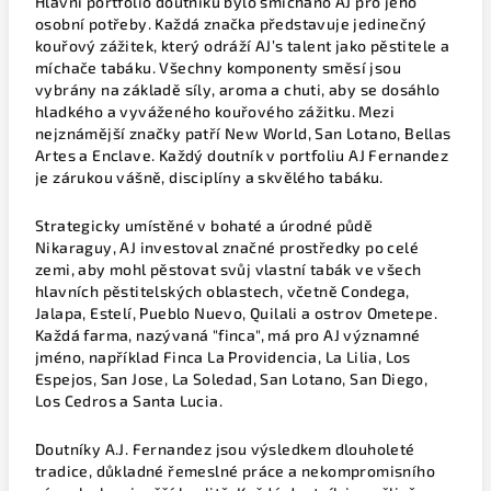
Hlavní portfolio doutníků bylo smícháno AJ pro jeho
osobní potřeby. Každá značka představuje jedinečný
kouřový zážitek, který odráží AJ’s talent jako pěstitele a
míchače tabáku. Všechny komponenty směsí jsou
vybrány na základě síly, aroma a chuti, aby se dosáhlo
hladkého a vyváženého kouřového zážitku. Mezi
nejznámější značky patří New World, San Lotano, Bellas
Artes a Enclave. Každý doutník v portfoliu AJ Fernandez
je zárukou vášně, disciplíny a skvělého tabáku.
Strategicky umístěné v bohaté a úrodné půdě
Nikaraguy, AJ investoval značné prostředky po celé
zemi, aby mohl pěstovat svůj vlastní tabák ve všech
hlavních pěstitelských oblastech, včetně Condega,
Jalapa, Estelí, Pueblo Nuevo, Quilali a ostrov Ometepe.
Každá farma, nazývaná "finca", má pro AJ významné
jméno, například Finca La Providencia, La Lilia, Los
Espejos, San Jose, La Soledad, San Lotano, San Diego,
Los Cedros a Santa Lucia.
Doutníky A.J. Fernandez jsou výsledkem dlouholeté
tradice, důkladné řemeslné práce a nekompromisního