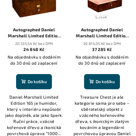
Autographed Daniel
Autographed Daniel
Marshall Limited Edition
Marshall Limited Edition
Humidor in Burl Wood with
Treasure Chest Humidor in
20 535,54 Kč bez DPH
30 814,05 Kč bez DPH
lift out tray - 165 cigars
Burl Wood - 150 cigars
24 848 Kč
37 285 Kč
Na objednávku s dodáním
Na objednávku s dodáním
do 30 dnů od zaplacení
do 30 dnů od zaplacení
Do košíku
Do košíku
Daniel Marshall Limited
Treasure Chest je ale
Edition 165 je humidor,
kategorie sama pro sebe –
který v interiéru nepůsobí
sběratelský objekt z
jako doplněk, ale jako šperk.
vzácného kořenového
Ruční práce, vzácné
dřeva, s ikonickým zlatým
kořenové dřevo a ikonická
kováním a legendární
povrchová úprava “1000...
povrchovou úpravou Daniel