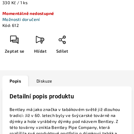
Měrná
330 Kč / 1 ks
cena:
Momentálně nedostupné
Možnosti doručení
Kód:
612
Zeptat se
Hlídat
Sdílet
Popis
Diskuze
Detailní popis produktu
Bentley má jako značka v tabákovém světě již dlouhou
tradici: Již v 60. letech byly ve švýcarské továrně na
dýmky a hole vyráběny dýmky pod názvem Bentley. Z
této továrny vznikla Bentley Pipe Company, která
rozšířila své produktové portfolio o dýmkový tabák a