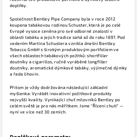
doplňky.
Společnost Bentley Pipe Company byla v roce 2012
koupena tabákovou rodinou Schuster, která je po celé
Evropě vysoce ceněna pro své odborné znalosti v
oblasti tabáku a jejich tradice sahá až do roku 1897. Pod
vedením Martina Schustera vznikla dnešní Bentley
Tobacco GmbH s širokým produktovým portfoliem ve
všech oblastech tabákových požitků: shortfiller
doutníky a cigarillos, ručně vyráběné longfiller
doutníky, aromatické dýmkové tabáky, výjimečné dýmky
a řada lihovin.
Přitom je vždy dodržována následující základní
myšlenka: Vyrábět inovativní požitkové produkty
nejvyšší kvality. Vynikající chuť milovníků Bentley po
celém světě je pro nás měřítkem. Jsme "Řízeni chutí" —
nyní ve více než 30 zemích.