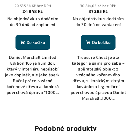
Humidor in Burl Wood with
Treasure Chest Humidor in
20 535,54 Kč bez DPH
30 814,05 Kč bez DPH
lift out tray - 165 cigars
Burl Wood - 150 cigars
24 848 Kč
37 285 Kč
Na objednávku s dodáním
Na objednávku s dodáním
do 30 dnů od zaplacení
do 30 dnů od zaplacení
Do košíku
Do košíku
Daniel Marshall Limited
Treasure Chest je ale
Edition 165 je humidor,
kategorie sama pro sebe –
který v interiéru nepůsobí
sběratelský objekt z
jako doplněk, ale jako šperk.
vzácného kořenového
Ruční práce, vzácné
dřeva, s ikonickým zlatým
kořenové dřevo a ikonická
kováním a legendární
povrchová úprava “1000...
povrchovou úpravou Daniel
Marshall „1000...
Podobné produkty