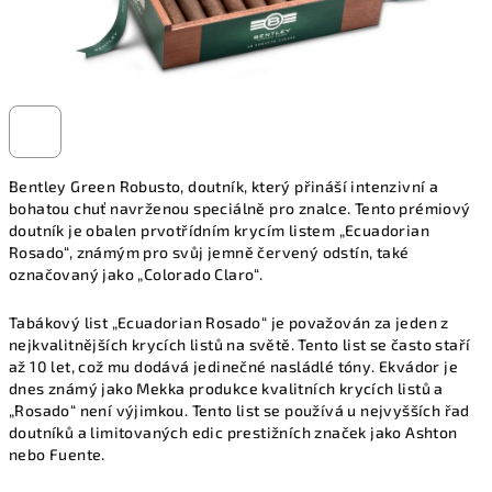
Bentley Green Robusto, doutník, který přináší intenzivní a
bohatou chuť navrženou speciálně pro znalce. Tento prémiový
doutník je obalen prvotřídním krycím listem „Ecuadorian
Rosado“, známým pro svůj jemně červený odstín, také
označovaný jako „Colorado Claro“.
Tabákový list „Ecuadorian Rosado“ je považován za jeden z
nejkvalitnějších krycích listů na světě. Tento list se často staří
až 10 let, což mu dodává jedinečné nasládlé tóny. Ekvádor je
dnes známý jako Mekka produkce kvalitních krycích listů a
„Rosado“ není výjimkou. Tento list se používá u nejvyšších řad
doutníků a limitovaných edic prestižních značek jako Ashton
nebo Fuente.