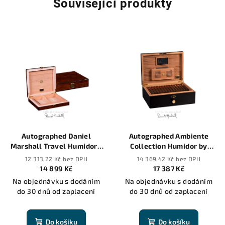
Související produkty
Autographed Daniel
Autographed Ambiente
Marshall Travel Humidor -
Collection Humidor by
20 cigars
Daniel Marshall in black
12 313,22 Kč bez DPH
14 369,42 Kč bez DPH
matte with lift out tray -
14 899 Kč
17 387 Kč
125 cigars
Na objednávku s dodáním
Na objednávku s dodáním
do 30 dnů od zaplacení
do 30 dnů od zaplacení
Do košíku
Do košíku