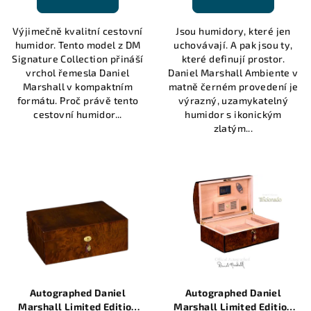
Výjimečně kvalitní cestovní
Jsou humidory, které jen
humidor. Tento model z DM
uchovávají. A pak jsou ty,
Signature Collection přináší
které definují prostor.
vrchol řemesla Daniel
Daniel Marshall Ambiente v
Marshall v kompaktním
matně černém provedení je
formátu. Proč právě tento
výrazný, uzamykatelný
cestovní humidor...
humidor s ikonickým
zlatým...
Autographed Daniel
Autographed Daniel
Marshall Limited Edition
Marshall Limited Edition