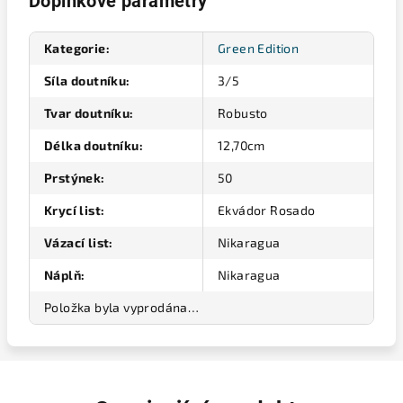
Doplňkové parametry
Kategorie
:
Green Edition
Síla doutníku
:
3/5
Tvar doutníku
:
Robusto
Délka doutníku
:
12,70cm
Prstýnek
:
50
Krycí list
:
Ekvádor Rosado
Vázací list
:
Nikaragua
Náplň
:
Nikaragua
Položka byla vyprodána…