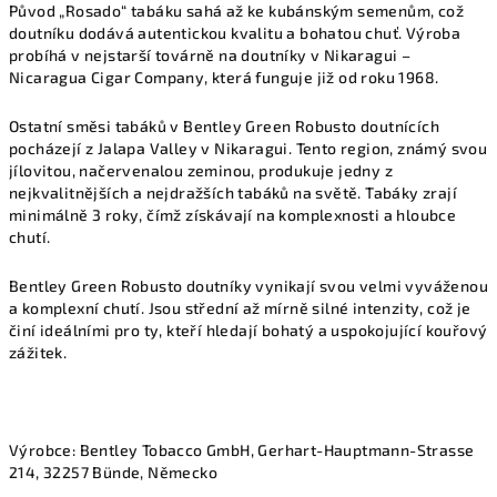
Původ „Rosado“ tabáku sahá až ke kubánským semenům, což
doutníku dodává autentickou kvalitu a bohatou chuť. Výroba
probíhá v nejstarší továrně na doutníky v Nikaragui –
Nicaragua Cigar Company, která funguje již od roku 1968.
Ostatní směsi tabáků v Bentley Green Robusto doutnících
pocházejí z Jalapa Valley v Nikaragui. Tento region, známý svou
jílovitou, načervenalou zeminou, produkuje jedny z
nejkvalitnějších a nejdražších tabáků na světě. Tabáky zrají
minimálně 3 roky, čímž získávají na komplexnosti a hloubce
chutí.
Bentley Green Robusto doutníky vynikají svou velmi vyváženou
a komplexní chutí. Jsou střední až mírně silné intenzity, což je
činí ideálními pro ty, kteří hledají bohatý a uspokojující kouřový
zážitek.
Výrobce:
Bentley Tobacco GmbH,
Gerhart-Hauptmann-Strasse
214, 32257 Bünde, Německo