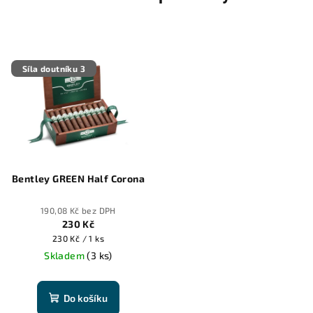
Síla doutníku 3
Bentley GREEN Half Corona
190,08 Kč bez DPH
230 Kč
Měrná
230 Kč / 1 ks
cena:
Skladem
(3 ks)
Do košíku