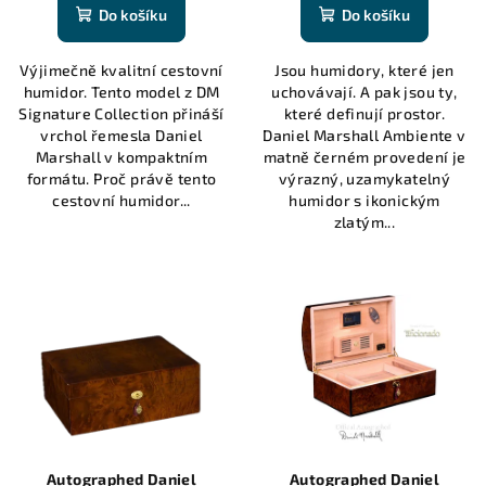
Do košíku
Do košíku
Výjimečně kvalitní cestovní
Jsou humidory, které jen
humidor. Tento model z DM
uchovávají. A pak jsou ty,
Signature Collection přináší
které definují prostor.
vrchol řemesla Daniel
Daniel Marshall Ambiente v
Marshall v kompaktním
matně černém provedení je
formátu. Proč právě tento
výrazný, uzamykatelný
cestovní humidor...
humidor s ikonickým
zlatým...
Autographed Daniel
Autographed Daniel