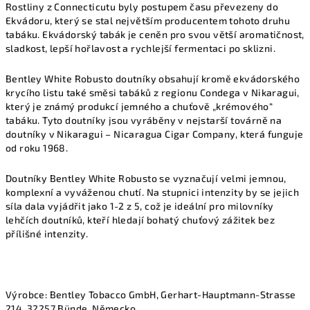
Rostliny z Connecticutu byly postupem času převezeny do
Ekvádoru, který se stal největším producentem tohoto druhu
tabáku. Ekvádorský tabák je ceněn pro svou větší aromatičnost,
sladkost, lepší hořlavost a rychlejší fermentaci po sklizni.
Bentley White Robusto doutníky obsahují kromě ekvádorského
krycího listu také směsi tabáků z regionu Condega v Nikaragui,
který je známý produkcí jemného a chuťově „krémového“
tabáku. Tyto doutníky jsou vyráběny v nejstarší továrně na
doutníky v Nikaragui – Nicaragua Cigar Company, která funguje
od roku 1968.
Doutníky Bentley White Robusto se vyznačují velmi jemnou,
komplexní a vyváženou chutí. Na stupnici intenzity by se jejich
síla dala vyjádřit jako 1-2 z 5, což je ideální pro milovníky
lehčích doutníků, kteří hledají bohatý chuťový zážitek bez
přílišné intenzity.
Výrobce:
Bentley Tobacco GmbH,
Gerhart-Hauptmann-Strasse
214, 32257 Bünde, Německo