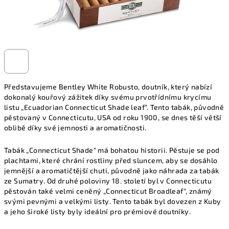
Představujeme Bentley White Robusto, doutník, který nabízí
dokonalý kouřový zážitek díky svému prvotřídnímu krycímu
listu „Ecuadorian Connecticut Shade leaf“. Tento tabák, původně
pěstovaný v Connecticutu, USA od roku 1900, se dnes těší větší
oblibě díky své jemnosti a aromatičnosti.
Tabák „Connecticut Shade“ má bohatou historii. Pěstuje se pod
plachtami, které chrání rostliny před sluncem, aby se dosáhlo
jemnější a aromatičtější chuti, původně jako náhrada za tabák
ze Sumatry. Od druhé poloviny 18. století byl v Connecticutu
pěstován také velmi ceněný „Connecticut Broadleaf“, známý
svými pevnými a velkými listy. Tento tabák byl dovezen z Kuby
a jeho široké listy byly ideální pro prémiové doutníky.