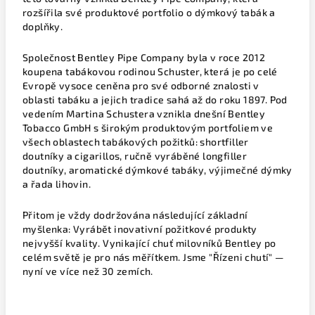
rozšířila své produktové portfolio o dýmkový tabák a
doplňky.
Společnost Bentley Pipe Company byla v roce 2012
koupena tabákovou rodinou Schuster, která je po celé
Evropě vysoce ceněna pro své odborné znalosti v
oblasti tabáku a jejich tradice sahá až do roku 1897. Pod
vedením Martina Schustera vznikla dnešní Bentley
Tobacco GmbH s širokým produktovým portfoliem ve
všech oblastech tabákových požitků: shortfiller
doutníky a cigarillos, ručně vyráběné longfiller
doutníky, aromatické dýmkové tabáky, výjimečné dýmky
a řada lihovin.
Přitom je vždy dodržována následující základní
myšlenka: Vyrábět inovativní požitkové produkty
nejvyšší kvality. Vynikající chuť milovníků Bentley po
celém světě je pro nás měřítkem. Jsme "Řízeni chutí" —
nyní ve více než 30 zemích.