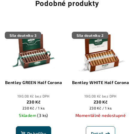
Podobné produkty
Síla doutníku 3
Síla doutníku 2
Bentley GREEN Half Corona
Bentley WHITE Half Corona
190,08 Kč bez DPH
190,08 Kč bez DPH
230 Kč
230 Kč
Měrná
Měrná
230 Kč / 1 ks
230 Kč / 1 ks
cena:
cena:
Skladem
(3 ks)
Momentálně nedostupné
Do košíku
Detail