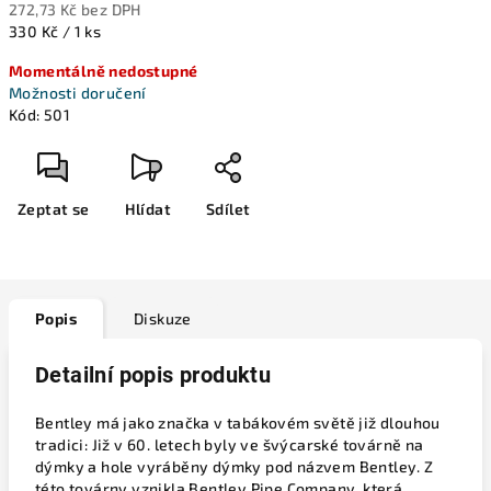
272,73 Kč bez DPH
Měrná
330 Kč / 1 ks
cena:
Momentálně nedostupné
Možnosti doručení
Kód:
501
Zeptat se
Hlídat
Sdílet
Popis
Diskuze
Detailní popis produktu
Bentley má jako značka v tabákovém světě již dlouhou
tradici: Již v 60. letech byly ve švýcarské továrně na
dýmky a hole vyráběny dýmky pod názvem Bentley. Z
této továrny vznikla Bentley Pipe Company, která