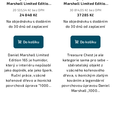
Marshall Limited Edition
Marshall Limited Edition
Humidor in Burl Wood with
Treasure Chest Humidor in
20 535,54 Kč bez DPH
30 814,05 Kč bez DPH
lift out tray - 165 cigars
Burl Wood - 150 cigars
24 848 Kč
37 285 Kč
Na objednávku s dodáním
Na objednávku s dodáním
do 30 dnů od zaplacení
do 30 dnů od zaplacení
Do košíku
Do košíku
Daniel Marshall Limited
Treasure Chest je ale
Edition 165 je humidor,
kategorie sama pro sebe –
který v interiéru nepůsobí
sběratelský objekt z
jako doplněk, ale jako šperk.
vzácného kořenového
Ruční práce, vzácné
dřeva, s ikonickým zlatým
kořenové dřevo a ikonická
kováním a legendární
povrchová úprava “1000...
povrchovou úpravou Daniel
Marshall „1000...