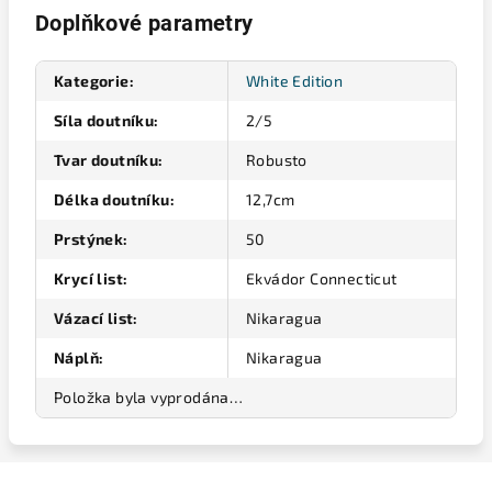
Doplňkové parametry
Kategorie
:
White Edition
Síla doutníku
:
2/5
Tvar doutníku
:
Robusto
Délka doutníku
:
12,7cm
Prstýnek
:
50
Krycí list
:
Ekvádor Connecticut
Vázací list
:
Nikaragua
Náplň
:
Nikaragua
Položka byla vyprodána…