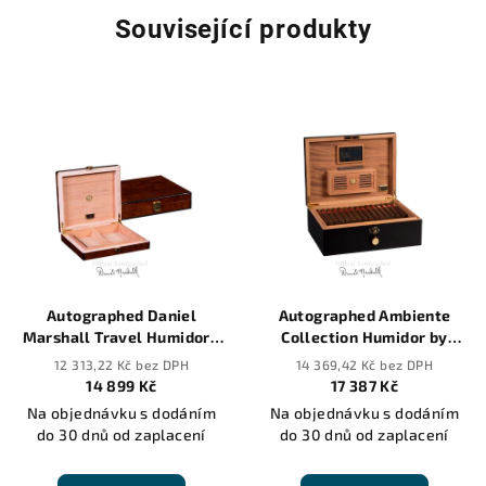
Související produkty
Autographed Daniel
Autographed Ambiente
Marshall Travel Humidor -
Collection Humidor by
20 cigars
Daniel Marshall in black
12 313,22 Kč bez DPH
14 369,42 Kč bez DPH
matte with lift out tray -
14 899 Kč
17 387 Kč
125 cigars
Na objednávku s dodáním
Na objednávku s dodáním
do 30 dnů od zaplacení
do 30 dnů od zaplacení