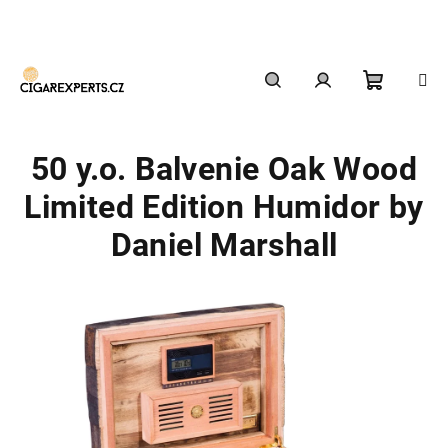
Přejít
na
obsah
Nákupn
Hledat
Přihlášení
50 y.o. Balvenie Oak Wood
košík
Limited Edition Humidor by
Daniel Marshall