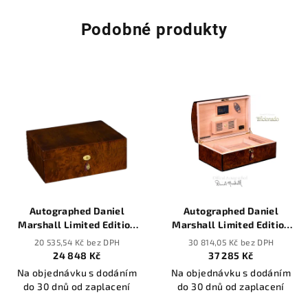
Podobné produkty
Autographed Daniel
Autographed Daniel
Marshall Limited Edition
Marshall Limited Edition
Humidor in Burl Wood with
Treasure Chest Humidor in
20 535,54 Kč bez DPH
30 814,05 Kč bez DPH
lift out tray - 165 cigars
Burl Wood - 150 cigars
24 848 Kč
37 285 Kč
Na objednávku s dodáním
Na objednávku s dodáním
do 30 dnů od zaplacení
do 30 dnů od zaplacení