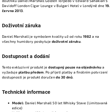
doutníku Daniel Marshall Golden Torpedo v Edward Sahakian’s
Davidoff London Cigar Lounge v Bulgari Hotel v Londýně dne
19.
června 2013
.
Doživotní záruka
Daniel Marshall je symbolem kvality už od roku
1982
a na
všechny humidory poskytuje
doživotní záruku
.
Dostupnost a dodání
Tento exkluzivní produkt je
dostupný pouze na objednávku
a
vyžaduje
platbu předem
. Po přijetí platby a finálním potvrzení
dostupnosti je produkt doručen
do 30 dnů
.
Technické informace
Model:
Daniel Marshall 50 let Whisky Stave (Limitovaná
edice)