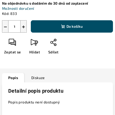
Na objednávku s dodáním do 30 dnů od zaplacení
cena:
Možnosti doručení
Kód:
833
−
+
Do košíku
Zeptat se
Hlídat
Sdílet
Popis
Diskuze
Detailní popis produktu
Popis produktu není dostupný