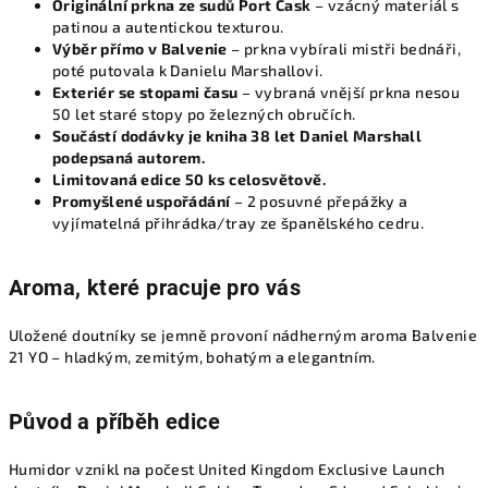
Originální prkna ze sudů Port Cask
– vzácný materiál s
patinou a autentickou texturou.
Výběr přímo v Balvenie
– prkna vybírali mistři bednáři,
poté putovala k Danielu Marshallovi.
Exteriér se stopami času
– vybraná vnější prkna nesou
50 let staré stopy po železných obručích.
Součástí dodávky je kniha 38 let Daniel Marshall
podepsaná autorem.
Limitovaná edice 50 ks celosvětově.
Promyšlené uspořádání
– 2 posuvné přepážky a
vyjímatelná přihrádka/tray ze španělského cedru.
Aroma, které pracuje pro vás
Uložené doutníky se jemně provoní nádherným aroma Balvenie
21 YO – hladkým, zemitým, bohatým a elegantním.
Původ a příběh edice
Humidor vznikl na počest United Kingdom Exclusive Launch