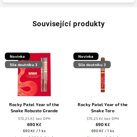
Související produkty
Novinka
Novinka
Síla doutníku 3
Síla doutníku 3
Rocky Patel Year of the
Rocky Patel Year of the
Snake Robusto Grande
Snake Toro
570,25 Kč bez DPH
570,25 Kč bez DPH
690 Kč
690 Kč
Měrná
Měrná
690 Kč / 1 ks
690 Kč / 1 ks
cena:
cena: