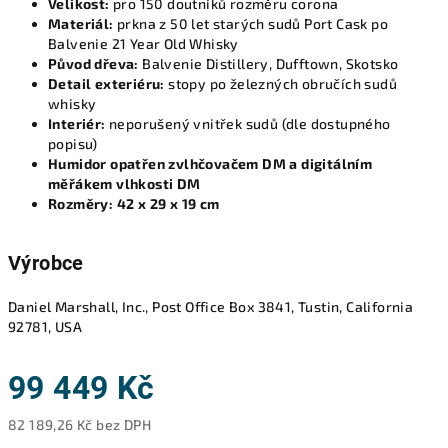
Velikost:
pro 150 doutníků rozměru corona
Materiál:
prkna z 50 let starých sudů Port Cask po
Balvenie 21 Year Old Whisky
Původ dřeva:
Balvenie Distillery, Dufftown, Skotsko
Detail exteriéru:
stopy po železných obručích sudů
whisky
Interiér:
neporušený vnitřek sudů (dle dostupného
popisu)
Humidor opatřen zvlhčovačem DM a digitálním
měřákem vlhkosti DM
Rozměry: 42 x 29 x 19 cm
Výrobce
Daniel Marshall, Inc., Post Office Box 3841, Tustin, California
92781, USA
99 449 Kč
82 189,26 Kč bez DPH
Měrná