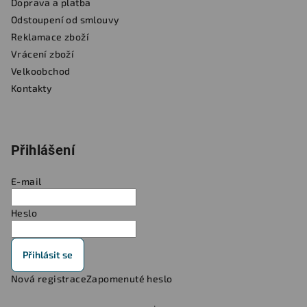
Doprava a platba
Odstoupení od smlouvy
Reklamace zboží
Vrácení zboží
Velkoobchod
Kontakty
Přihlášení
E-mail
Heslo
Přihlásit se
Nová registrace
Zapomenuté heslo