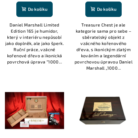
Do košíku
Do košíku
Daniel Marshall Limited
Treasure Chest je ale
Edition 165 je humidor,
kategorie sama pro sebe –
který v interiéru nepůsobí
sběratelský objekt z
jako doplněk, ale jako šperk.
vzácného kořenového
Ruční práce, vzácné
dřeva, s ikonickým zlatým
kořenové dřevo a ikonická
kováním a legendární
povrchová úprava “1000...
povrchovou úpravou Daniel
Marshall „1000...