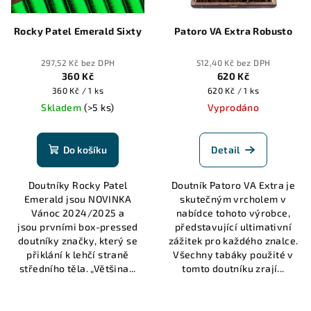
Rocky Patel Emerald Sixty
Patoro VA Extra Robusto
297,52 Kč bez DPH
512,40 Kč bez DPH
360 Kč
620 Kč
Měrná
Měrná
360 Kč / 1 ks
620 Kč / 1 ks
cena:
cena:
Skladem
(>5 ks)
Vyprodáno
Do košíku
Detail
Doutníky Rocky Patel
Doutník Patoro VA Extra je
Emerald jsou NOVINKA
skutečným vrcholem v
Vánoc 2024/2025 a
nabídce tohoto výrobce,
jsou prvními box-pressed
představující ultimativní
doutníky značky, který se
zážitek pro každého znalce.
přiklání k lehčí straně
Všechny tabáky použité v
středního těla. „Většina...
tomto doutníku zrají...