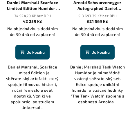
Daniel Marshall Scarface
Arnold Schwarzenegger
Limited Edition Humidor -
Autographed Daniel
100 cigars
Marshall "The Tank Watch"
34 924,79 Kč bez DPH
513 693,39 Kč bez DPH
Humidor
42 259 Kč
621 569 Kč
Na objednávku s dodáním
Na objednávku s dodáním
do 30 dnů od zaplacení
do 30 dnů od zaplacení
Do košíku
Do košíku
Daniel Marshall Scarface
Daniel Marshall Tank Watch
Limited Edition je
Humidor je mimořádně
sběratelský artefakt, který
vzácný sběratelský set.
spojuje filmovou historii,
Edice spojuje unikátní
ruční řemeslo a svět
humidor a vzácné hodinky
doutníků. Vznikl ve
"The Tank Watch" spojené s
spolupráci se studiem
osobností Arnolda...
Universal...