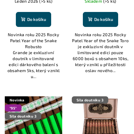
Leden 2026
(>5 ks)
Skladem
(>5 ks)
Do košíku
Do košíku
Novinka roku 2025 Rocky
Novinka roku 2025 Rocky
Patel Year of the Snake
Patel Year of the Snake Toro
Robusto
je exkluzivní doutník v
Grande je exkluzivní
limitované edici pouze
doutník v limitované
6000 boxů s obsahem 10ks,
edici dárkového balení s
který vznikl u příležitosti
obsahem 5ks, který vznikl
oslav nového...
u...
Novinka
Síla doutníku 3
"95"
Síla doutníku 3