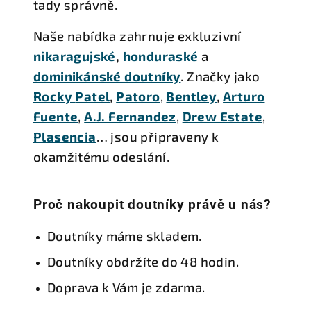
tady správně.
Naše nabídka zahrnuje exkluzivní
nikaragujské
,
honduraské
a
dominikánské doutníky
. Značky jako
Rocky
Patel
,
Patoro
,
Bentley
,
Arturo
Fuente
,
A.J. Fernandez
,
Drew Estate
,
Plasencia
… jsou připraveny k
okamžitému odeslání.
Proč nakoupit doutníky právě u nás?
Doutníky máme skladem.
Doutníky obdržíte do 48 hodin.
Doprava k Vám je zdarma.