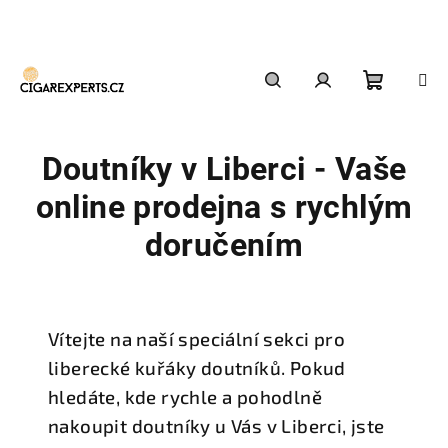
Přejít
na
obsah
Nákupn
Hledat
Přihlášení
Doutníky v Liberci - Vaše
košík
online prodejna s rychlým
doručením
Vítejte na naší speciální sekci pro
liberecké kuřáky doutníků. Pokud
hledáte, kde rychle a pohodlně
nakoupit doutníky u Vás v Liberci, jste