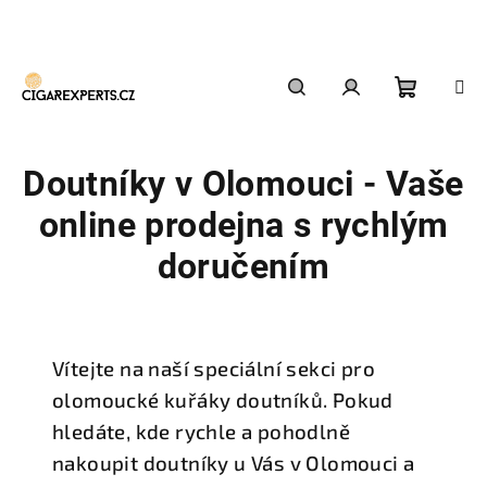
Přejít
na
obsah
Nákupn
Hledat
Přihlášení
Doutníky v Olomouci - Vaše
košík
online prodejna s rychlým
doručením
Vítejte na naší speciální sekci pro
olomoucké kuřáky doutníků. Pokud
hledáte, kde rychle a pohodlně
nakoupit doutníky u Vás v Olomouci a