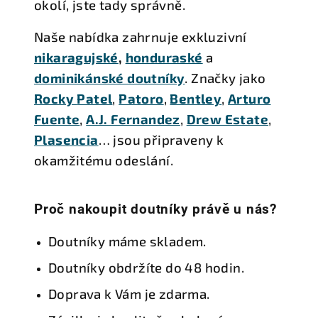
okolí, jste tady správně.
Naše nabídka zahrnuje exkluzivní
nikaragujské
,
honduraské
a
dominikánské doutníky
. Značky jako
Rocky
Patel
,
Patoro
,
Bentley
,
Arturo
Fuente
,
A.J. Fernandez
,
Drew Estate
,
Plasencia
… jsou připraveny k
okamžitému odeslání.
Proč nakoupit doutníky právě u nás?
Doutníky máme skladem.
Doutníky obdržíte do 48 hodin.
Doprava k Vám je zdarma.