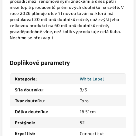
prosadil mezi renomovanými značkami a dnes patří
mezi top 5 producentů prémiových doutníků na světě. V
roce 2026 plánuje otevřít novou továrnu, která má
produkovat 20 milionů doutníků ročně, což zvýší jeho
celkovou produkci na 60 milionů doutníků ročně,
pravděpodobně více, než kolik vyprodukuje celá Kuba.
Nechme se překvapit!
Doplňkové parametry
Kategorie
:
White Label
Síla doutníku
:
3/5
Tvar doutníku
:
Toro
Délka doutníku
:
16,51cm
Prstýnek
:
52
Krycí list
:
Connecticut