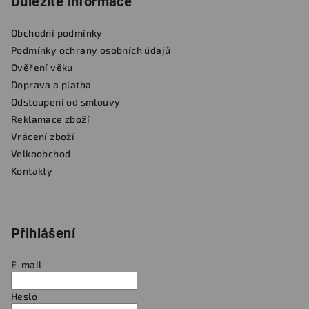
Důležité informace
Obchodní podmínky
Podmínky ochrany osobních údajů
Ověření věku
Doprava a platba
Odstoupení od smlouvy
Reklamace zboží
Vrácení zboží
Velkoobchod
Kontakty
Přihlášení
E-mail
Heslo