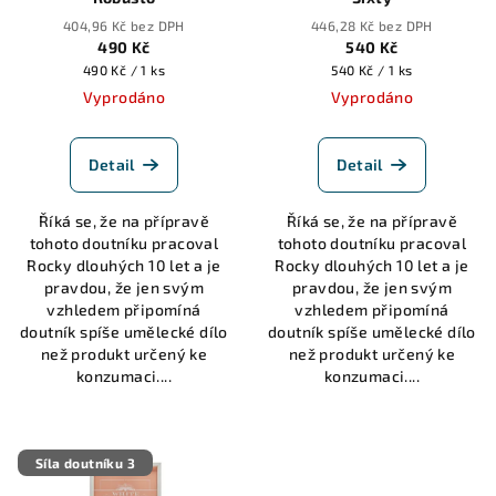
404,96 Kč bez DPH
446,28 Kč bez DPH
490 Kč
540 Kč
Měrná
Měrná
490 Kč / 1 ks
540 Kč / 1 ks
cena:
cena:
Vyprodáno
Vyprodáno
Detail
Detail
Říká se, že na přípravě
Říká se, že na přípravě
tohoto doutníku pracoval
tohoto doutníku pracoval
Rocky dlouhých 10 let a je
Rocky dlouhých 10 let a je
pravdou, že jen svým
pravdou, že jen svým
vzhledem připomíná
vzhledem připomíná
doutník spíše umělecké dílo
doutník spíše umělecké dílo
než produkt určený ke
než produkt určený ke
konzumaci....
konzumaci....
Síla doutníku 3