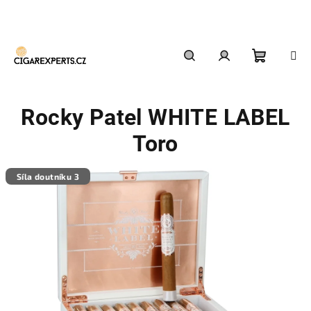
Přejít
na
obsah
Nákupn
Hledat
Přihlášení
Rocky Patel WHITE LABEL
košík
Toro
Síla doutníku 3