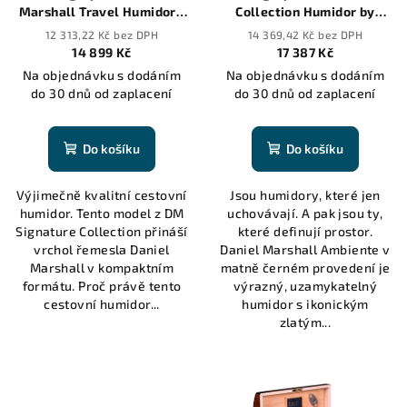
Marshall Travel Humidor -
Collection Humidor by
20 cigars
Daniel Marshall in black
12 313,22 Kč bez DPH
14 369,42 Kč bez DPH
matte with lift out tray -
14 899 Kč
17 387 Kč
125 cigars
Na objednávku s dodáním
Na objednávku s dodáním
do 30 dnů od zaplacení
do 30 dnů od zaplacení
Do košíku
Do košíku
Výjimečně kvalitní cestovní
Jsou humidory, které jen
humidor. Tento model z DM
uchovávají. A pak jsou ty,
Signature Collection přináší
které definují prostor.
vrchol řemesla Daniel
Daniel Marshall Ambiente v
Marshall v kompaktním
matně černém provedení je
formátu. Proč právě tento
výrazný, uzamykatelný
cestovní humidor...
humidor s ikonickým
zlatým...