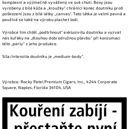
komplexní a výjimečně vyvážený ve své chuti. Boxy jsou
vyrobeny z bílé kůže a „kroužky“ chránící konec doutníku proti
poškození jsou z bílé látky „canvas“. Tato látka je velmi pevná a
používá se také na výrobu plachet lodí.
Výrobce tím chtěl „podtrhnout“ exklusivitu doutníku a vyzvat
nás kuřáky na „dlouhou dobrodružnou plavbu“ při konzumaci
této „perly“ z jeho produkce.
Síla/intenzita doutníku je „medium-body“.
Výrobce:
Rocky Patel Premium Cigars, Inc., 4244 Corporate
Square, Naples, Florida 34104, USA