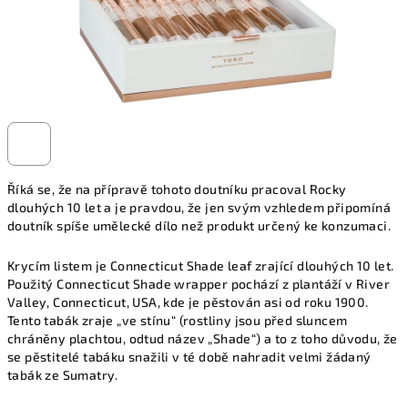
Říká se, že na přípravě tohoto doutníku pracoval Rocky
dlouhých 10 let a je pravdou, že jen svým vzhledem připomíná
doutník spíše umělecké dílo než produkt určený ke konzumaci.
Krycím listem je Connecticut Shade leaf zrající dlouhých 10 let.
Použitý Connecticut Shade wrapper pochází z plantáží v River
Valley, Connecticut, USA, kde je pěstován asi od roku 1900.
Tento tabák zraje „ve stínu“ (rostliny jsou před sluncem
chráněny plachtou, odtud název „Shade“) a to z toho důvodu, že
se pěstitelé tabáku snažili v té době nahradit velmi žádaný
tabák ze Sumatry.