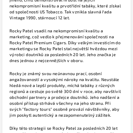
nekompromisní kvalitu a prvotřídní tabáky, které získal
od společnosti US Tobacco. Tak vznikla slavná řada
Vintage 1990, stárnoucí 12 let.
Rocky Patel vsadil na nekompromisní kvalitu a
marketing, což vedlo k přejmenování společnosti na
Rocky Patel Premium Cigars. Díky velkým investicím do
marketingu se Rocky Patel stal největší hvězdou mezi
výrobci doutníků za posledních 20 let. Jeho značka je
dnes jednou z nejcennějších v oboru.
Rocky je známý svou neúnavnou prací, osobní
angažovaností a vysokými nároky na kvalitu. Neustále
hledá nové a lepší produkty, míchá tabáky z různých
regionů a cestuje po světě 300 dní v roce, aby navštívil
obchodní partnery a prodejce doutníků. Jeho nadšení a
osobní přístup strhává všechny na jeho stranu. Při
svých "factory tours" osobně provází návštěvníky, aby
jim poskytl autentický a nezapomenutelný zážitek.
Díky této strategii se Rocky Patel za posledních 20 let