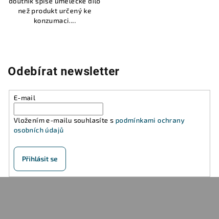
doutník spíše umělecké dílo
než produkt určený ke
konzumaci....
Odebírat newsletter
E-mail
Vložením e-mailu souhlasíte s
podmínkami ochrany
osobních údajů
Přihlásit se
Z
á
p