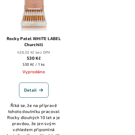
Rocky Patel WHITE LABEL
Churchill
438,02 Kč bez DPH
530 Kč
Měrná
530 Kč / 1 ks
cena:
Vyprodáno
Detail
Říká se, že na přípravě
tohoto doutníku pracoval
Rocky dlouhých 10 let a je
pravdou, že jen svým
vzhledem připomíná