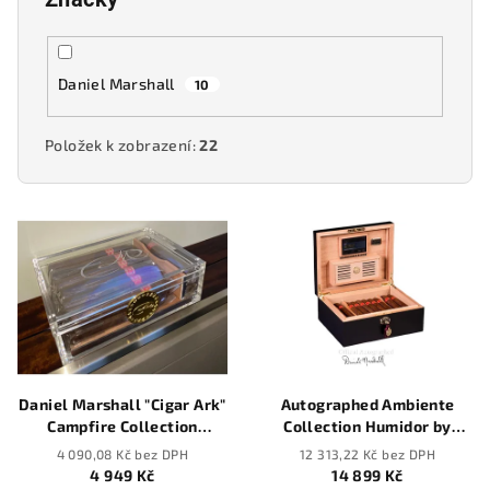
Daniel Marshall
10
Položek k zobrazení:
22
V
ý
p
i
s
p
r
Daniel Marshall "Cigar Ark"
Autographed Ambiente
o
Campfire Collection
Collection Humidor by
Transparent Humidor - 20
Daniel Marshall in black
d
4 090,08 Kč bez DPH
12 313,22 Kč bez DPH
cigars
matte - 65 cigars
4 949 Kč
14 899 Kč