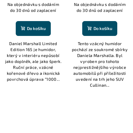
Na objednávku s dodáním
Na objednávku s dodáním
do 30 dnů od zaplacení
do 30 dnů od zaplacení
Do košíku
Do košíku
Daniel Marshall Limited
Tento vzácný humidor
Edition 165 je humidor,
pochází ze soukromé sbírky
který v interiéru nepůsobí
Daniela Marshalla. Byl
jako doplněk, ale jako šperk.
vyroben pro tohoto
Ruční práce, vzácné
nejprestižnějšího výrobce
kořenové dřevo a ikonická
automobilů při příležitosti
povrchová úprava “1000...
uvedení na trh jeho SUV
Cullinan...