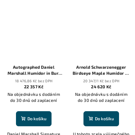
Autographed Daniel
Arnold Schwarzenegger
Marshall Humidor in Burl
Birdseye Maple Humidor by
Wood with lift out tray -
Daniel Marshall - 20 cigars
18 476,86 Kč bez DPH
20 347,11 Kč bez DPH
100 cigars
22 357 Kč
24 620 Kč
Na objednávku s dodáním
Na objednávku s dodáním
do 30 dnů od zaplacení
do 30 dnů od zaplacení
Do košíku
Do košíku
Daniel Marshall Signature
U tohoto zcela výjimečného