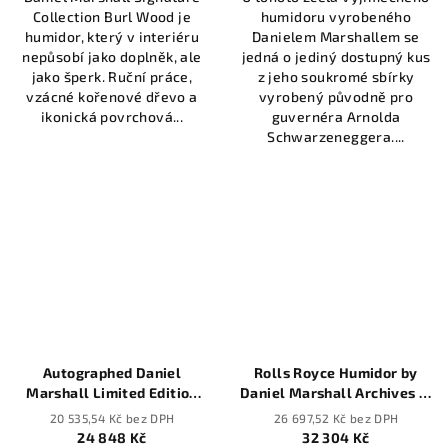
Collection Burl Wood je
humidoru vyrobeného
humidor, který v interiéru
Danielem Marshallem se
nepůsobí jako doplněk, ale
jedná o jediný dostupný kus
jako šperk. Ruční práce,
z jeho soukromé sbírky
vzácné kořenové dřevo a
vyrobený původně pro
ikonická povrchová...
guvernéra Arnolda
Schwarzeneggera....
Autographed Daniel
Rolls Royce Humidor by
Marshall Limited Edition
Daniel Marshall Archives in
Humidor in Burl Wood with
black matte - 65 cigars
20 535,54 Kč bez DPH
26 697,52 Kč bez DPH
lift out tray - 165 cigars
24 848 Kč
32 304 Kč