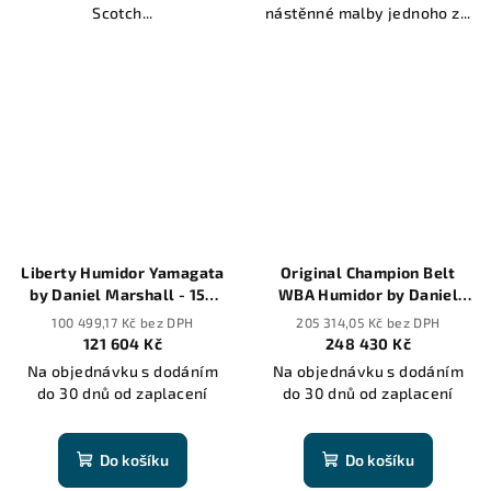
Scotch...
nástěnné malby jednoho z...
Liberty Humidor Yamagata
Original Champion Belt
by Daniel Marshall - 150
WBA Humidor by Daniel
cigars
Marshall - 165 cigars
100 499,17 Kč bez DPH
205 314,05 Kč bez DPH
121 604 Kč
248 430 Kč
Na objednávku s dodáním
Na objednávku s dodáním
do 30 dnů od zaplacení
do 30 dnů od zaplacení
Do košíku
Do košíku