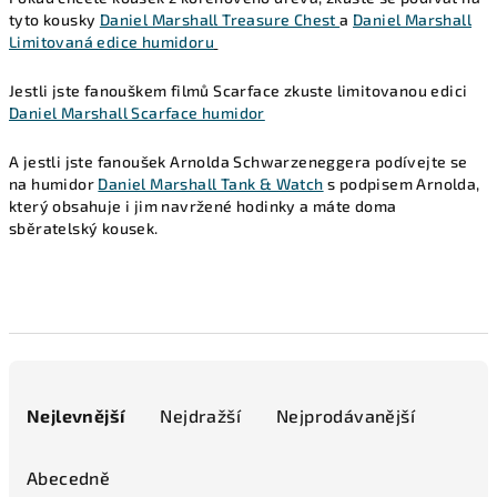
tyto kousky
Daniel Marshall Treasure Chest
a
Daniel Marshall
Limitovaná edice humidoru
Jestli jste fanouškem filmů Scarface zkuste limitovanou edici
Daniel Marshall Scarface humidor
A jestli jste fanoušek Arnolda Schwarzeneggera podívejte se
na humidor
Daniel Marshall Tank & Watch
s podpisem Arnolda,
který obsahuje i jim navržené hodinky a máte doma
sběratelský kousek.
Ř
a
Nejlevnější
Nejdražší
Nejprodávanější
z
e
Abecedně