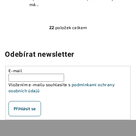
má...
22
položek celkem
O
v
l
á
Odebírat newsletter
d
a
E-mail
c
í
Vložením e-mailu souhlasíte s
podmínkami ochrany
p
osobních údajů
r
v
k
Přihlásit se
y
v
Z
ý
á
p