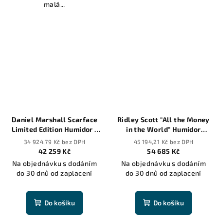
malá...
Daniel Marshall Scarface
Ridley Scott "All the Money
Limited Edition Humidor -
in the World" Humidor
100 cigars
Daniel Marshall Archives -
34 924,79 Kč bez DPH
45 194,21 Kč bez DPH
125 cigars
42 259 Kč
54 685 Kč
Na objednávku s dodáním
Na objednávku s dodáním
do 30 dnů od zaplacení
do 30 dnů od zaplacení
Do košíku
Do košíku