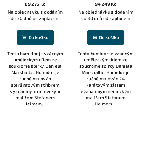
Collection - 20 cigars
Collection - 20 cigars
89 276 Kč
94 249 Kč
Na objednávku s dodáním
Na objednávku s dodáním
do 30 dnů od zaplacení
do 30 dnů od zaplacení
Do košíku
Do košíku
Tento humidor je vzácným
Tento humidor je vzácným
uměleckým dílem ze
uměleckým dílem ze
soukromé sbírky Daniela
soukromé sbírky Daniela
Marshalla. Humidor je
Marshalla. Humidor je
ručně malován
ručně malován 24
sterlingovým stříbrem
karátovým zlatem
významným německým
významným německým
malířem Stefanem
malířem Stefanem
Heimem,...
Heimem,...