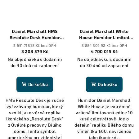
Daniel Marshall HMS
Daniel Marshall White
Resolute Desk Humidor
House Humidor Limited
Limited Edition of 10 pcs
Edition 10 pcs worldwide
2 651 718,18 Kč bez DPH
3 884 309,92 Kč bez DPH
worldwide
3 208 579 Kč
4 700 015 Kč
Na objednávku s dodáním
Na objednávku s dodáním
do 30 dnů od zaplacení
do 30 dnů od zaplacení
Do košíku
Do košíku
HMS Resolute Desk je ručně
Humidor Daniel Marshall
vyřezávaný humidor, který
White House je extrémně
vznikl jako věrná replika
vzácná limitovaná edice 10
ikonického „Resolute Desk“
kusů celosvětově. Jde o
z Oválné pracovny Bílého
detailní repliku Bílého domu
domu. Tento symbol
v měřítku 1:60, navrženou
amerického prezidentství
jako ikonický...