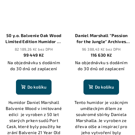
50 y.o. Balvenie Oak Wood
Daniel Marshall "Passion
Limited Edition Humidor by
for the Jungle" Archives
Daniel Marshall
Collection Humidor - 165
82 189,26 Kč bez DPH
96 388,43 Kč bez DPH
cigars
99 449 Kč
116 630 Kč
Na objednávku s dodáním
Na objednávku s dodáním
do 30 dnů od zaplacení
do 30 dnů od zaplacení
Do košíku
Do košíku
Humidor Daniel Marshall
Tento humidor je vzácným
Balvenie Wood v imitované
uměleckým dílem ze
edici je vyroben z 50 let
soukromé sbírky Daniela
starých prken sudů Port
Marshalla. Je vyroben ze
Cask, které byly použity ke
dřeva olše a inspirací pro
zrání Balvenie 21 Year Old
jeho vytvoření byly