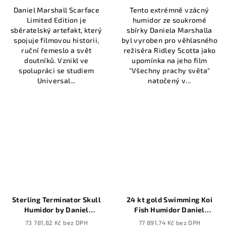
Daniel Marshall Scarface
Tento extrémně vzácný
Limited Edition je
humidor ze soukromé
sběratelský artefakt, který
sbírky Daniela Marshalla
spojuje filmovou historii,
byl vyroben pro věhlasného
ruční řemeslo a svět
režiséra Ridley Scotta jako
doutníků. Vznikl ve
upomínka na jeho film
spolupráci se studiem
"Všechny prachy světa"
Universal...
natočený v...
Sterling Terminator Skull
24 kt gold Swimming Koi
Humidor by Daniel
Fish Humidor Daniel
Marshall Archives
Marshall Archives
73 781,82 Kč bez DPH
77 891,74 Kč bez DPH