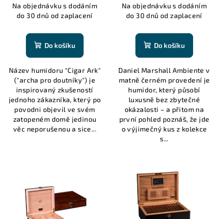
u
Na objednávku s dodáním
Na objednávku s dodáním
k
do 30 dnů od zaplacení
do 30 dnů od zaplacení
t
ů
Do košíku
Do košíku
Název humidoru "Cigar Ark"
Daniel Marshall Ambiente v
("archa pro doutníky") je
matně černém provedení je
inspirovaný zkušeností
humidor, který působí
jednoho zákazníka, který po
luxusně bez zbytečné
povodni objevil ve svém
okázalosti – a přitom na
zatopeném domě jedinou
první pohled poznáš, že jde
věc neporušenou a sice...
o výjimečný kus z kolekce
s...