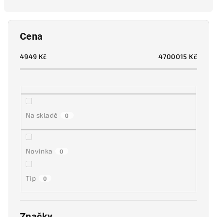
n
í
p
Cena
r
o
4949
Kč
4700015
Kč
d
u
k
t
Na skladě
0
ů
Novinka
0
Tip
0
Značky