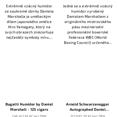
Extrémně vzácný humidor
Jedná se o extrémně vzácný
ze soukromé sbírky Daniela
humidor vyrobený
Marshalla je uměleckým
Danielem Marshallem z
dílem japonského umělce
originálního mistrovského
Hiro Yamagaty, který na
pásu mezinárodní
svých obrazech znázorňuje
profesionální boxerské
nejčastěji symboly míru,...
federace WBC (World
Boxing Council) určeného...
Bugatti Humidor by Daniel
Arnold Schwarzenegger
Marshall - 125 cigars
Autographed Daniel
Marshall "The Tank Watch"
246 417,36 Kč bez DPH
513 693,39 Kč bez DPH