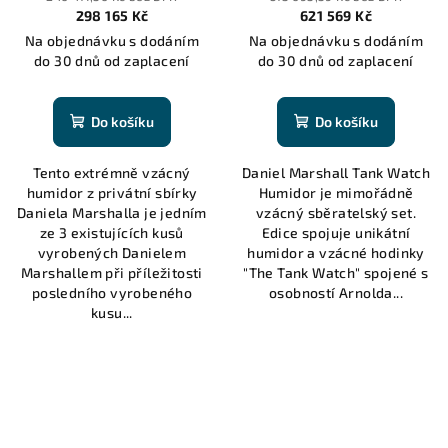
Humidor
298 165 Kč
621 569 Kč
Na objednávku s dodáním
Na objednávku s dodáním
do 30 dnů od zaplacení
do 30 dnů od zaplacení
Do košíku
Do košíku
Tento extrémně vzácný
Daniel Marshall Tank Watch
humidor z privátní sbírky
Humidor je mimořádně
Daniela Marshalla je jedním
vzácný sběratelský set.
ze 3 existujících kusů
Edice spojuje unikátní
vyrobených Danielem
humidor a vzácné hodinky
Marshallem při příležitosti
"The Tank Watch" spojené s
posledního vyrobeného
osobností Arnolda...
kusu...