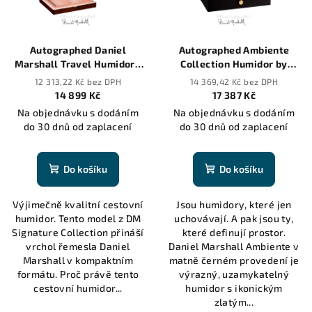
Autographed Daniel
Autographed Ambiente
Marshall Travel Humidor -
Collection Humidor by
20 cigars
Daniel Marshall in black
12 313,22 Kč bez DPH
14 369,42 Kč bez DPH
matte with lift out tray -
14 899 Kč
17 387 Kč
125 cigars
Na objednávku s dodáním
Na objednávku s dodáním
do 30 dnů od zaplacení
do 30 dnů od zaplacení
Do košíku
Do košíku
Výjimečně kvalitní cestovní
Jsou humidory, které jen
humidor. Tento model z DM
uchovávají. A pak jsou ty,
Signature Collection přináší
které definují prostor.
vrchol řemesla Daniel
Daniel Marshall Ambiente v
Marshall v kompaktním
matně černém provedení je
formátu. Proč právě tento
výrazný, uzamykatelný
cestovní humidor...
humidor s ikonickým
zlatým...