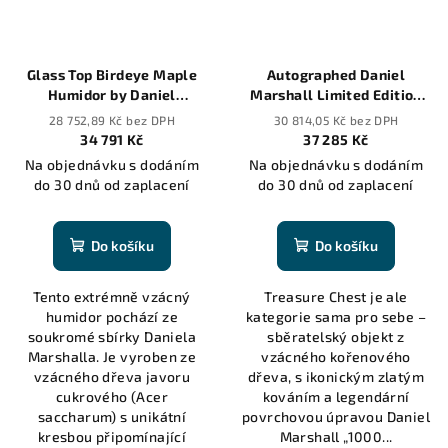
Glass Top Birdeye Maple
Autographed Daniel
Humidor by Daniel
Marshall Limited Edition
Marshall Archives - 150
Treasure Chest Humidor in
28 752,89 Kč bez DPH
30 814,05 Kč bez DPH
cigars
Burl Wood - 150 cigars
34 791 Kč
37 285 Kč
Na objednávku s dodáním
Na objednávku s dodáním
do 30 dnů od zaplacení
do 30 dnů od zaplacení
Do košíku
Do košíku
Tento extrémně vzácný
Treasure Chest je ale
humidor pochází ze
kategorie sama pro sebe –
soukromé sbírky Daniela
sběratelský objekt z
Marshalla. Je vyroben ze
vzácného kořenového
vzácného dřeva javoru
dřeva, s ikonickým zlatým
cukrového (Acer
kováním a legendární
saccharum) s unikátní
povrchovou úpravou Daniel
kresbou připomínající
Marshall „1000...