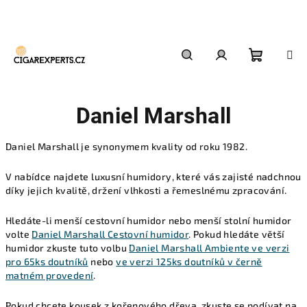
Přejít
na
obsah
Nákupn
Hledat
Přihlášení
Daniel Marshall
košík
Daniel Marshall je synonymem kvality od roku 1982.
V nabídce najdete luxusní humidory, které vás zajisté nadchnou
díky jejich kvalitě, držení vlhkosti a řemeslnému zpracování.
Hledáte-li menší cestovní humidor nebo menší stolní humidor
volte
Daniel Marshall Cestovní humidor
.
Pokud hledáte větší
humidor zkuste tuto volbu
Daniel Marshall Ambiente ve verzi
pro 65ks doutníků
nebo
ve verzi 125ks doutníků v černě
matném provedení
.
Pokud chcete kousek z kořenového dřeva, zkuste se podívat na