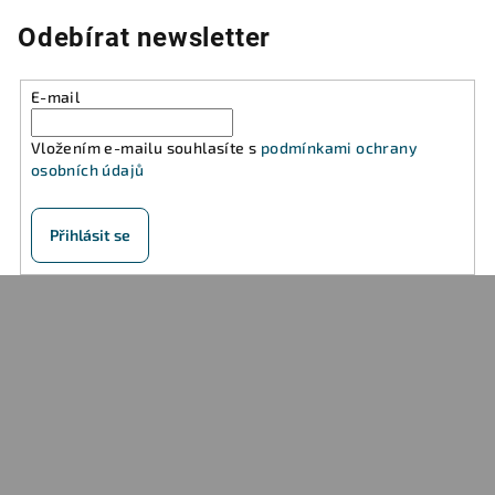
Odebírat newsletter
E-mail
Vložením e-mailu souhlasíte s
podmínkami ochrany
osobních údajů
Přihlásit se
Z
á
p
a
t
í