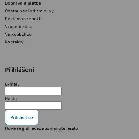
Doprava a platba
Odstoupení od smlouvy
Reklamace zboží
Vrácení zboží
Velkoobchod
Kontakty
Přihlášení
E-mail
Heslo
Přihlásit se
Nová registrace
Zapomenuté heslo