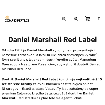
Přejít
na
obsah
Nákupn
Hledat
Přihlášení
Daniel Marshall Red Label
košík
Od roku 1982 je Daniel Marshall synonymem pro vynikající
řemeslné zpracování a kvalitu luxusních dřevěných výrobků.
Nyní spojil síly s legendami doutníkového světa, Manuelem
Quesadou a Nestorem Plasenciou, aby vytvořil doutník Daniel
Marshall Red Label.
Doutník
Daniel Marshall Red Label
kombinuje
nejkvalitnější, 5
let stařené tabáky
ze dvou hlavních pěstitelských oblastí
Nikaraguy – Estelí a Jalapa Valley. Ty jsou zabaleny do super-
premium Colorado krycího listu, což dává doutníku
Daniel
Marshall Red
střední až plné tělo s elegantní chutí.