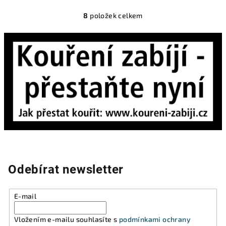
8
položek celkem
O
v
l
á
d
a
c
í
p
r
v
k
y
Odebírat newsletter
v
ý
p
E-mail
i
s
Vložením e-mailu souhlasíte s
podmínkami ochrany