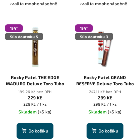
kvalita mnohonásobně...
kvalita mnohonásobně...
"94"
"94"
Síla doutníku 5
Síla doutníku 3
Rocky Patel THE EDGE
Rocky Patel GRAND
MADURO Deluxe Toro Tubo
RESERVE Deluxe Toro Tubo
189,26 Kč bez DPH
247,11 Kč bez DPH
229 Kč
299 Kč
Měrná
Měrná
229 Kč / 1 ks
299 Kč / 1 ks
cena:
cena:
Skladem
(>5 ks)
Skladem
(>5 ks)
Do košíku
Do košíku