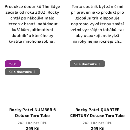
Produkce doutníků The Edge
Tento doutník byl záměrně
začala od roku 2002. Rocky
připraven jako produkt pro
chtěl po několika málo
globální trh, disponuje
letech v branži nabídnout
naprosto vyváženou směsí
kuřákům „ultimativní
velmi vyzrálých tabáků, tak
doutník“ u kterého by
aby uspokojil nejvyšší
kvalita mnohonásobně...
nároky nejnáročnějších...
"93"
Síla doutníku 3
Síla doutníku 3
Rocky Patel NUMBER 6
Rocky Patel QUARTER
Deluxe Toro Tubo
CENTURY Deluxe Toro Tubo
247,11 Kč bez DPH
247,11 Kč bez DPH
299 Kč
299 Kč