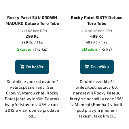
Rocky Patel SUN GROWN
Rocky Patel SIXTY Deluxe
MADURO Deluxe Toro Tubo
Toro Tubo
247,11 Kč bez DPH
412,40 Kč bez DPH
299 Kč
499 Kč
Měrná
Měrná
299 Kč / 1 ks
499 Kč / 1 ks
cena:
cena:
Skladem
(>5 ks)
Skladem
(>5 ks)
Do košíku
Do košíku
Doutník je „pokračováním“
Doutník vznikl při
veleúspěšné řady „Sun
příležitosti oslavy 60.
Grown“, kterou chtěl Rocky
narozenin Rocky Patela,
Patel ještě vylepšit. Doutník
který se narodil v roce 1961
byl představen v USA v roce
v Mumbai (Bombaj) v Indii
2015 a v Evropě se prodává
pod pravým jménem
od...
Rakesh. Jako krycí...