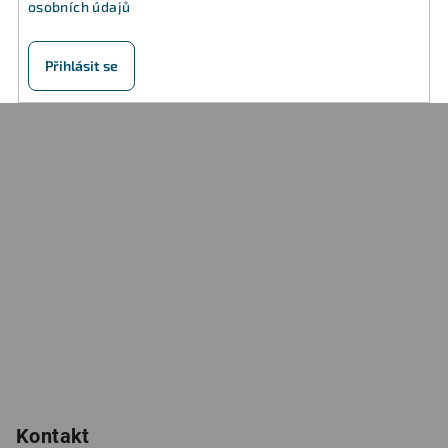
u
osobních údajů
Přihlásit se
Z
á
p
a
t
í
Kontakt