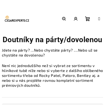
Přejít
na
obsah
Nákupn
Hledat
Přihlášení
Doutníky na párty/dovolenou
košík
Jdete na párty? ...Nebo chystáte párty? ....Nebo už se
chystáte na dovolenou?
Není nic jednoduššího než si vybrat ze sortimentu v
hliníkové tubě níže nebo si vyberte z dalšího oblíbeného
sortimentu třeba od Rocky Patel, Patoro, Bentley aj. a
nebo si u nás projděte rovnou kompletní sortiment
prémiových doutníků.