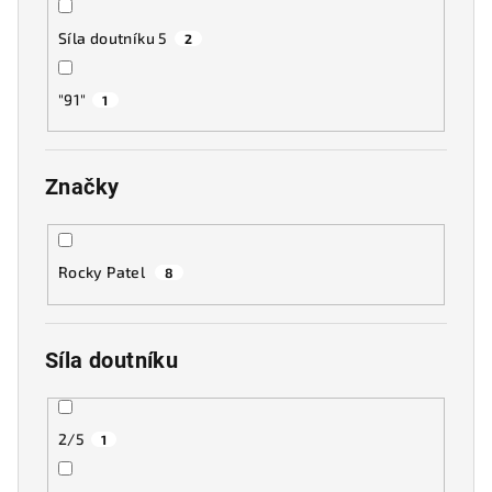
Síla doutníku 5
2
"91"
1
Značky
Rocky Patel
8
Síla doutníku
2/5
1