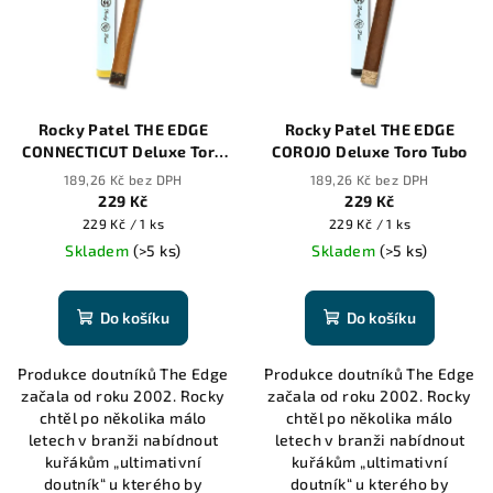
p
i
s
p
r
Rocky Patel THE EDGE
Rocky Patel THE EDGE
o
CONNECTICUT Deluxe Toro
COROJO Deluxe Toro Tubo
Tubo
d
189,26 Kč bez DPH
189,26 Kč bez DPH
229 Kč
229 Kč
u
Měrná
Měrná
229 Kč / 1 ks
229 Kč / 1 ks
k
cena:
cena:
Skladem
(>5 ks)
Skladem
(>5 ks)
t
ů
Do košíku
Do košíku
Produkce doutníků The Edge
Produkce doutníků The Edge
začala od roku 2002. Rocky
začala od roku 2002. Rocky
chtěl po několika málo
chtěl po několika málo
letech v branži nabídnout
letech v branži nabídnout
kuřákům „ultimativní
kuřákům „ultimativní
doutník“ u kterého by
doutník“ u kterého by