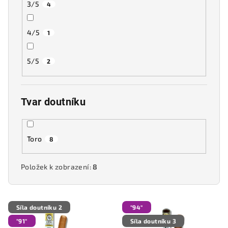
3/5
4
4/5
1
5/5
2
Tvar doutníku
Toro
8
Položek k zobrazení:
8
V
Síla doutníku 2
"94"
ý
"91"
Síla doutníku 3