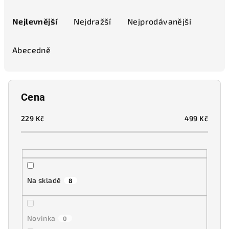
Ř
a
Nejlevnější
Nejdražší
Nejprodávanější
z
e
Abecedně
n
í
p
Cena
r
o
229
Kč
499
Kč
d
u
k
t
Na skladě
8
ů
Novinka
0