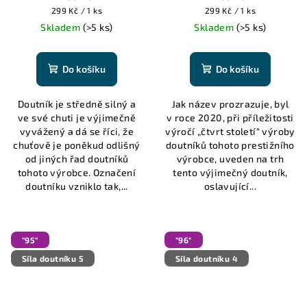
Měrná
Měrná
299 Kč / 1 ks
299 Kč / 1 ks
cena:
cena:
Skladem
(>5 ks)
Skladem
(>5 ks)
Do košíku
Do košíku
Doutník je středně silný a
Jak název prozrazuje, byl
ve své chuti je výjimečně
v roce 2020, při příležitosti
vyvážený a dá se říci, že
výročí „čtvrt století“ výroby
chuťově je poněkud odlišný
doutníků tohoto prestižního
od jiných řad doutníků
výrobce, uveden na trh
tohoto výrobce. Označení
tento výjimečný doutník,
doutníku vzniklo tak,...
oslavující...
"95"
"96"
Síla doutníku 5
Síla doutníku 4