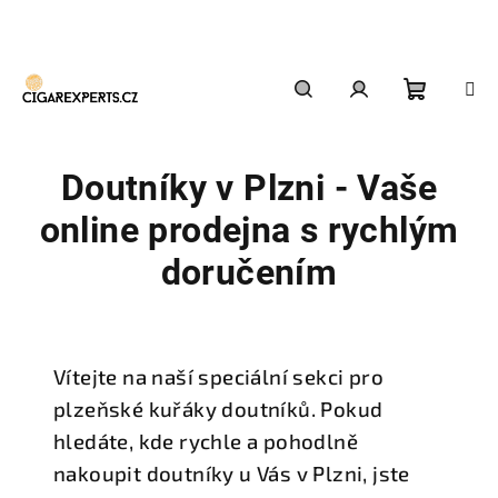
Přejít
na
obsah
Nákupn
Hledat
Přihlášení
Doutníky v Plzni - Vaše
košík
online prodejna s rychlým
doručením
Vítejte na naší speciální sekci pro
plzeňské kuřáky doutníků. Pokud
hledáte, kde rychle a pohodlně
nakoupit doutníky u Vás v Plzni, jste