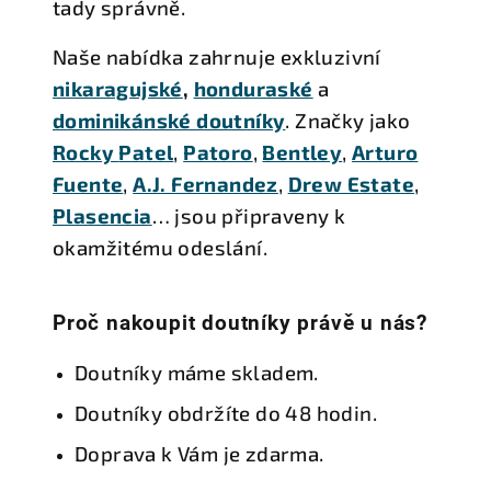
tady správně.
Naše nabídka zahrnuje exkluzivní
nikaragujské
,
honduraské
a
dominikánské doutníky
. Značky jako
Rocky
Patel
,
Patoro
,
Bentley
,
Arturo
Fuente
,
A.J. Fernandez
,
Drew Estate
,
Plasencia
… jsou připraveny k
okamžitému odeslání.
Proč nakoupit doutníky právě u nás?
Doutníky máme skladem.
Doutníky obdržíte do 48 hodin.
Doprava k Vám je zdarma.